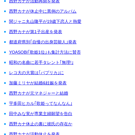
西野カナが活動再開を発表
西野カナが休止中に異例のアルバム
関ジャニ丸山隆平が19歳下恋人と熱愛
西野カナが第1子出産を発表
都道府県別｢自慢の出身芸能人｣発表
YOASOBI｢歌姫1位｣も集計方法に賛否
昭和の名曲に若手タレント｢無理!｣
レコ大の大賞は｢パプリカ｣に
加藤ミリヤが結婚&妊娠を発表
西野カナが元マネジャーと結婚
宇多田ヒカル｢歌姫ってなんなん｣
田中みな実が専業主婦願望を告白
西野カナ休止の裏に彼氏の存在か
西野カナが活動休止を発表