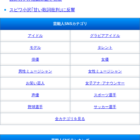
スピワ小沢｢甘い歌詞批判｣に反響
芸能人SNSカテゴリ
アイドル
グラビアアイドル
モデル
タレント
俳優
女優
男性ミュージシャン
女性ミュージシャン
お笑い芸人
女子アナ･アナウンサー
声優
スポーツ選手
野球選手
サッカー選手
全カテゴリを見る