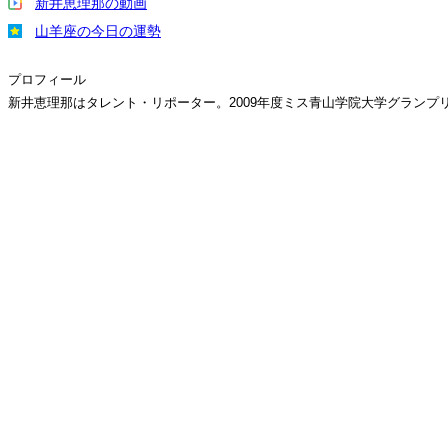
新井恵理那の動画
山羊座の今日の運勢
プロフィール
新井恵理那はタレント・リポーター。2009年度ミス青山学院大学グラン