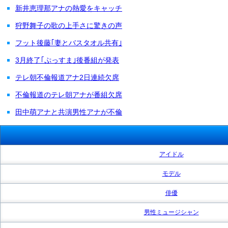
新井恵理那アナの熱愛をキャッチ
狩野舞子の歌の上手さに驚きの声
フット後藤｢妻とバスタオル共有｣
3月終了｢ぷっすま｣後番組が発表
テレ朝不倫報道アナ2日連続欠席
不倫報道のテレ朝アナが番組欠席
田中萌アナと共演男性アナが不倫
アイドル
モデル
俳優
男性ミュージシャン