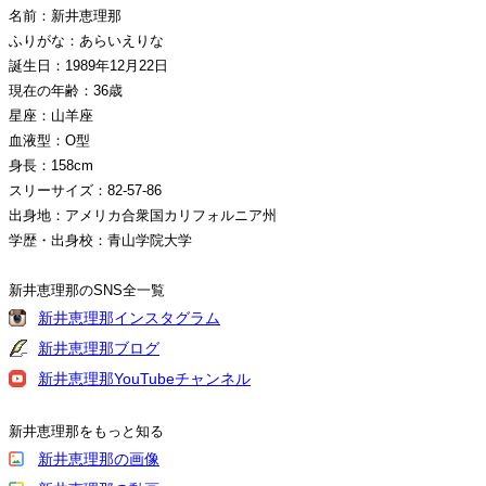
名前：新井恵理那
ふりがな：あらいえりな
誕生日：1989年12月22日
現在の年齢：36歳
星座：山羊座
血液型：O型
身長：158cm
スリーサイズ：82-57-86
出身地：アメリカ合衆国カリフォルニア州
学歴・出身校：青山学院大学
新井恵理那のSNS全一覧
新井恵理那インスタグラム
新井恵理那ブログ
新井恵理那YouTubeチャンネル
新井恵理那をもっと知る
新井恵理那の画像