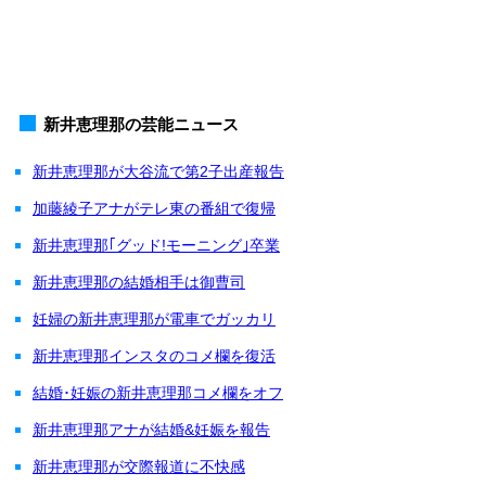
新井恵理那の芸能ニュース
新井恵理那が大谷流で第2子出産報告
加藤綾子アナがテレ東の番組で復帰
新井恵理那｢グッド!モーニング｣卒業
新井恵理那の結婚相手は御曹司
妊婦の新井恵理那が電車でガッカリ
新井恵理那インスタのコメ欄を復活
結婚･妊娠の新井恵理那コメ欄をオフ
新井恵理那アナが結婚&妊娠を報告
新井恵理那が交際報道に不快感