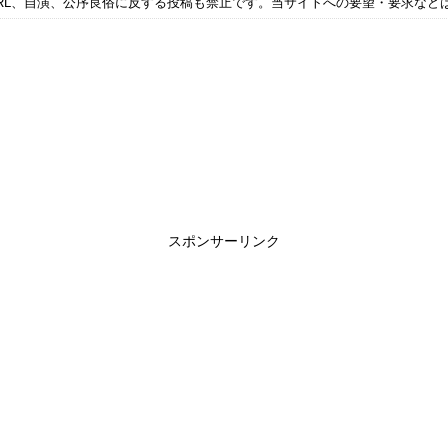
RL、自演、公序良俗に反する投稿も禁止です。当サイトへの要望・要求など
スポンサーリンク