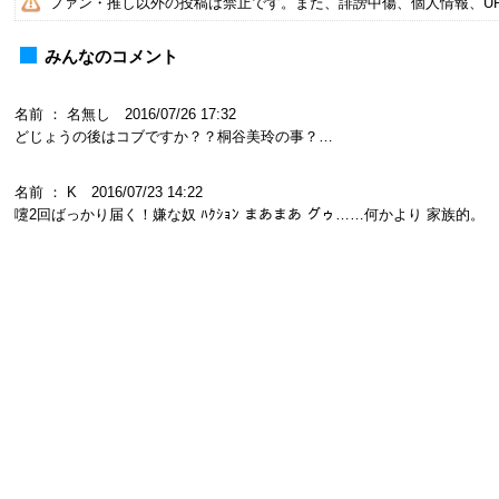
ファン・推し以外の投稿は禁止です。また、誹謗中傷、個人情報、U
みんなのコメント
名前 ： 名無し 2016/07/26 17:32
どじょうの後はコブですか？？桐谷美玲の事？…
名前 ： K 2016/07/23 14:22
嚔2回ばっかり届く！嫌な奴 ﾊｸｼｮﾝ まあまあ グゥ……何かより 家族的。