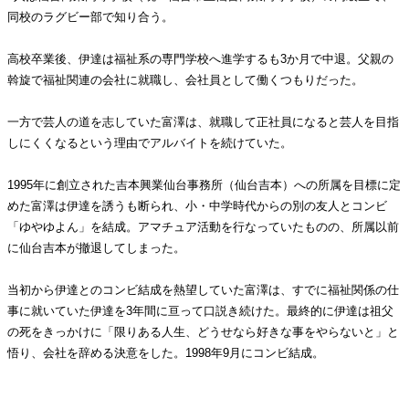
同校のラグビー部で知り合う。
高校卒業後、伊達は福祉系の専門学校へ進学するも3か月で中退。父親の
斡旋で福祉関連の会社に就職し、会社員として働くつもりだった。
一方で芸人の道を志していた富澤は、就職して正社員になると芸人を目指
しにくくなるという理由でアルバイトを続けていた。
1995年に創立された吉本興業仙台事務所（仙台吉本）への所属を目標に定
めた富澤は伊達を誘うも断られ、小・中学時代からの別の友人とコンビ
「ゆやゆよん」を結成。アマチュア活動を行なっていたものの、所属以前
に仙台吉本が撤退してしまった。
当初から伊達とのコンビ結成を熱望していた富澤は、すでに福祉関係の仕
事に就いていた伊達を3年間に亘って口説き続けた。最終的に伊達は祖父
の死をきっかけに「限りある人生、どうせなら好きな事をやらないと」と
悟り、会社を辞める決意をした。1998年9月にコンビ結成。