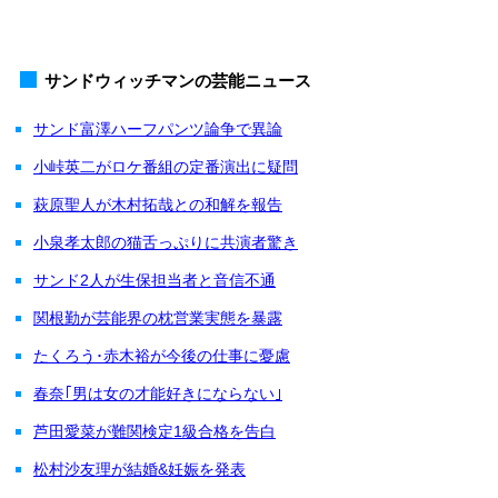
サンドウィッチマンの芸能ニュース
サンド富澤ハーフパンツ論争で異論
小峠英二がロケ番組の定番演出に疑問
萩原聖人が木村拓哉との和解を報告
小泉孝太郎の猫舌っぷりに共演者驚き
サンド2人が生保担当者と音信不通
関根勤が芸能界の枕営業実態を暴露
たくろう･赤木裕が今後の仕事に憂慮
春奈｢男は女の才能好きにならない｣
芦田愛菜が難関検定1級合格を告白
松村沙友理が結婚&妊娠を発表