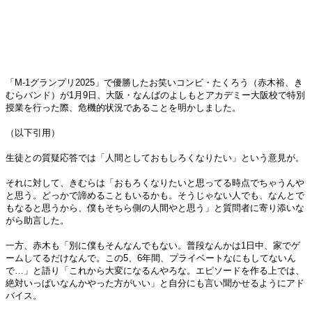
「M-1グランプリ2025」で優勝したお笑いコンビ・たくろう（赤木裕、き
むらバンド）が1月9日、大阪・なんばのよしもとアカデミー大阪校で特別
授業を行った際、危機的状況であることを明かしました。
（以下引用）
生徒との質疑応答では「人間としておもしろくなりたい」という意見が。
それに対して、きむらは「おもろくなりたいと思ってる時点でちゃうんや
と思う。どっかで諦めることもいるかも。そうじゃない人でも、なんとで
もなると思うから、僕もそちら側の人間やと思う」と質問者に寄り添いな
がら助言した。
一方、赤木も「別に僕もそんなんでもない。普段なんかは1日中、家でゲ
ームしてるだけなんで。この5、6年間、プライベートなにもしてないん
で…」と語り「これから大変になるんやろな。エピソードを作る上では、
絶対いっぱいなんかやった方がいい」と自分にも言い聞かせるようにアド
バイス。