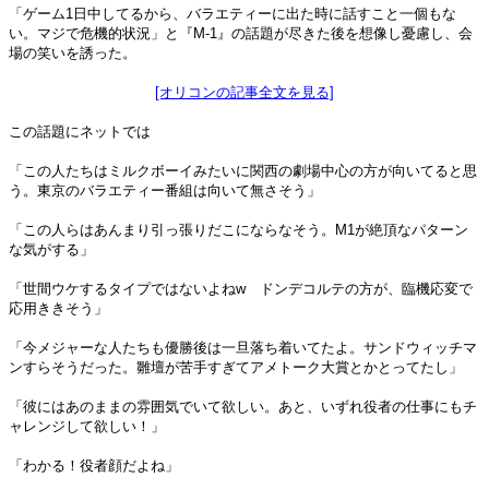
「ゲーム1日中してるから、バラエティーに出た時に話すこと一個もな
い。マジで危機的状況」と『M-1』の話題が尽きた後を想像し憂慮し、会
場の笑いを誘った。
[オリコンの記事全文を見る]
この話題にネットでは
「この人たちはミルクボーイみたいに関西の劇場中心の方が向いてると思
う。東京のバラエティー番組は向いて無さそう」
「この人らはあんまり引っ張りだこにならなそう。M1が絶頂なパターン
な気がする」
「世間ウケするタイプではないよねw ドンデコルテの方が、臨機応変で
応用ききそう」
「今メジャーな人たちも優勝後は一旦落ち着いてたよ。サンドウィッチマ
ンすらそうだった。雛壇が苦手すぎてアメトーク大賞とかとってたし」
「彼にはあのままの雰囲気でいて欲しい。あと、いずれ役者の仕事にもチ
ャレンジして欲しい！」
「わかる！役者顔だよね」