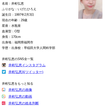
名前：井桁弘恵
ふりがな：いげたひろえ
誕生日：1997年2月3日
現在の年齢：29歳
星座：水瓶座
血液型：O型
身長：170cm
出身地：福岡県福岡市
学歴・出身校：早稲田大学人間科学部
井桁弘恵のSNS全一覧
井桁弘恵インスタグラム
井桁弘恵X(ツイッター)
井桁弘恵をもっと知る
井桁弘恵の画像
井桁弘恵の動画
井桁弘恵の姓名判断