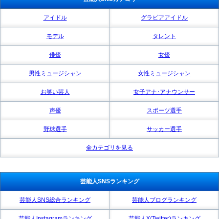
アイドル
グラビアアイドル
モデル
タレント
俳優
女優
男性ミュージシャン
女性ミュージシャン
お笑い芸人
女子アナ･アナウンサー
声優
スポーツ選手
野球選手
サッカー選手
全カテゴリを見る
芸能人SNSランキング
芸能人SNS総合ランキング
芸能人ブログランキング
芸能人Instagramランキング
芸能人X(Twitter)ランキング