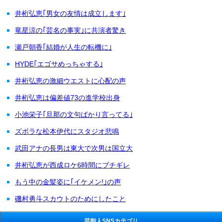
井桁弘恵｢男女の友情は成立します｣
竜星涼の｢芸名の事実｣に共演者驚き
瀬戸朝香｢結婚が人生の転機に｣
HYDE｢エゴサめっちゃする｣
井桁弘恵の激細ウエストに心配の声
井桁弘恵は偏差値73の進学校出身
小池栄子｢旦那の文句ばかり言ってる｣
ズボラな松本伊代にスタジオ悲鳴
武田アナの長男は東大で次男は国立大
井桁弘恵が西成ロケ6時間にブチギレ
もう中の金髪姿に｢イケメン!｣の声
磯村勇斗スカウトのためにしたこと
芸能人SNSカテゴリ