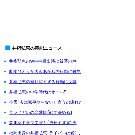
井桁弘恵の芸能ニュース
井桁弘恵のW杯中継出演に賛否の声
劇団ひとりが大沢あかねの行動に呆然
井桁弘恵の疑り深すぎる行動に反響
井桁弘恵の中学時代はオール5
小雪｢夫は家事やらない｣｢言うの疲れた｣
ダレノガレの恋愛観｢顔で決める｣
森川葵ドラマ主演も｢痩せすぎ｣の声
福岡出身の井桁弘恵｢ライバルは愛知｣