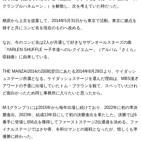
クランブルハネムーン」）を解散し、次を考えていた時だった。
楢原から上京を提案して、2014年5月31日から東京で活動。東京に拠点を
移すと共にコンビ名を現在のものへ改める。
なお、今のコンビ名は2人が共通して好きなサザンオールスターズの曲
「YARLEN SHUFFLE 〜子羊達へのレクイエム〜」（アルバム『さくら』
収録曲）に由来している。
THE MANZAI2014の2回戦翌日にあたる2014年8月29日より、ケイダッシ
ュステージ所属となる。ケイダッシュステージを選んだ理由は、MBS漫才
アワードの予選に出場していたトム・ブラウンを観て、スベっていたけれ
ど面白かったため同じ事務所に入りたいと思ったから。
M-1グランプリには2015年から毎年出場し続けており、2022年に初の準決
勝進出。2023年、結成13年目にして初の決勝進出を果たした。決勝では6
番手に登場し656点を獲得してファーストステージ2位通過を決める。ファ
イナルステージではさや香、令和ロマンとの接戦となったが、惜しくも準
優勝に終わった。