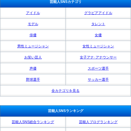
芸能人SNSカテゴリ
アイドル
グラビアアイドル
モデル
タレント
俳優
女優
男性ミュージシャン
女性ミュージシャン
お笑い芸人
女子アナ･アナウンサー
声優
スポーツ選手
野球選手
サッカー選手
全カテゴリを見る
芸能人SNSランキング
芸能人SNS総合ランキング
芸能人ブログランキング