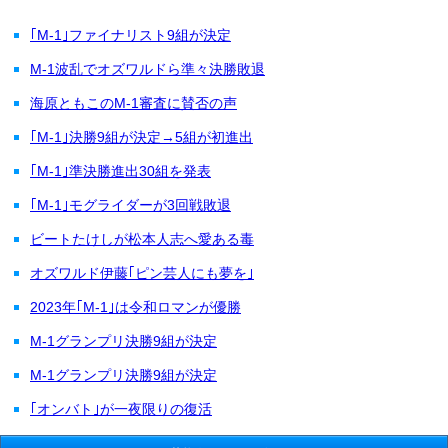
｢M-1｣ファイナリスト9組が決定
M-1波乱でオズワルドら準々決勝敗退
海原ともこのM-1審査に賛否の声
｢M-1｣決勝9組が決定→5組が初進出
｢M-1｣準決勝進出30組を発表
｢M-1｣モグライダーが3回戦敗退
ビートたけしが松本人志へ愛ある毒
オズワルド伊藤｢ピン芸人にも夢を｣
2023年｢M-1｣は令和ロマンが優勝
M-1グランプリ決勝9組が決定
M-1グランプリ決勝9組が決定
｢オンバト｣が一夜限りの復活