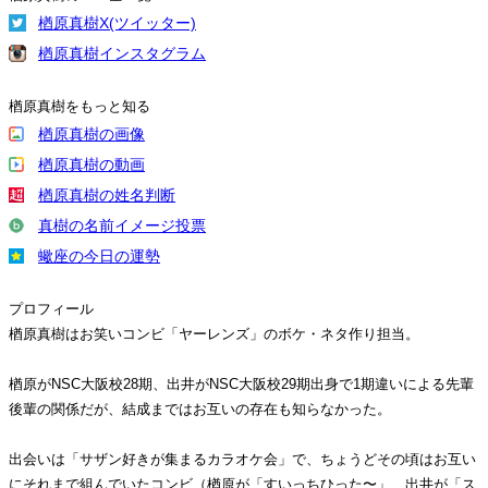
楢原真樹X(ツイッター)
楢原真樹インスタグラム
楢原真樹をもっと知る
楢原真樹の画像
楢原真樹の動画
楢原真樹の姓名判断
真樹の名前イメージ投票
蠍座の今日の運勢
プロフィール
楢原真樹はお笑いコンビ「ヤーレンズ」のボケ・ネタ作り担当。
楢原がNSC大阪校28期、出井がNSC大阪校29期出身で1期違いによる先輩
後輩の関係だが、結成まではお互いの存在も知らなかった。
出会いは「サザン好きが集まるカラオケ会」で、ちょうどその頃はお互い
にそれまで組んでいたコンビ（楢原が「すいっちひった〜」、出井が「ス