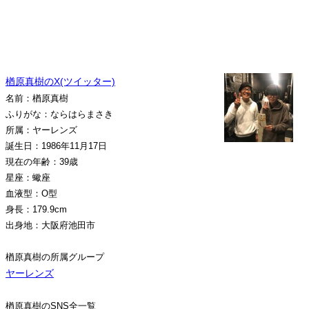
楢原真樹のX(ツイッター)
名前：楢原真樹
ふりがな：ならはらまさき
所属：ヤーレンズ
誕生日：1986年11月17日
現在の年齢：39歳
星座：蠍座
血液型：O型
身長：179.9cm
出身地：大阪府池田市
楢原真樹の所属グループ
ヤーレンズ
楢原真樹のSNS全一覧