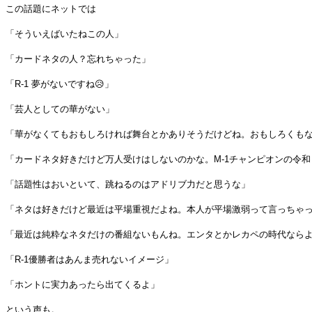
この話題にネットでは
「そういえばいたねこの人」
「カードネタの人？忘れちゃった」
「R-1 夢がないですね😥」
「芸人としての華がない」
「華がなくてもおもしろければ舞台とかありそうだけどね。おもしろくも
「カードネタ好きだけど万人受けはしないのかな。M-1チャンピオンの令
「話題性はおいといて、跳ねるのはアドリブ力だと思うな」
「ネタは好きだけど最近は平場重視だよね。本人が平場激弱って言っちゃ
「最近は純粋なネタだけの番組ないもんね。エンタとかレカペの時代なら
「R-1優勝者はあんま売れないイメージ」
「ホントに実力あったら出てくるよ」
という声も。