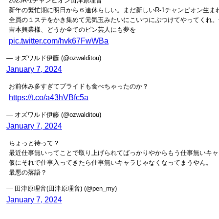
2023R-1チャンピオン田津原理音
新年の繁忙期に明日から６連休らしい。まだ新しいR-1チャンピオン生ま
全員の１ステをかき集めて元気玉みたいにこいつにぶつけてやってくれ。
吉本興業様、どうか全てのピン芸人にも夢を
pic.twitter.com/hvk67FwWBa
— オズワルド伊藤 (@ozwalditou)
January 7, 2024
お前休み多すぎてプライドも食べちゃったのか？
https://t.co/a43hVBfc5a
— オズワルド伊藤 (@ozwalditou)
January 7, 2024
ちょっと待って？
最近仕事無いってことで取り上げられてばっかりやからもう仕事無いキャ
仮にそれで仕事入ってきたら仕事無いキャラじゃなくなってまうやん。
最悪の落語？
— 田津原理音(田津原理音) (@pen_my)
January 7, 2024