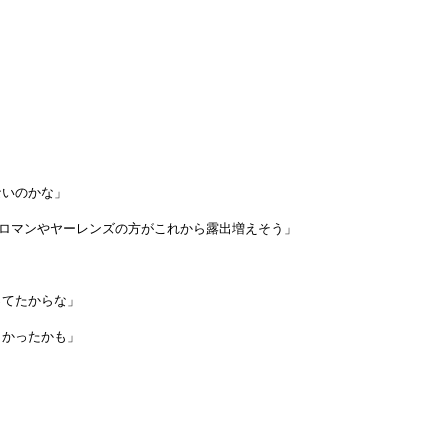
ないのかな」
和ロマンやヤーレンズの方がこれから露出増えそう」
ってたからな」
よかったかも」