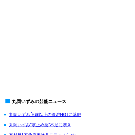
丸岡いずみの芸能ニュース
丸岡いずみ｢6歳以上の混浴NG｣に落胆
丸岡いずみ"咳止め薬"不足に嘆き
有村昆｢不倫原因は非モテこじらせ｣