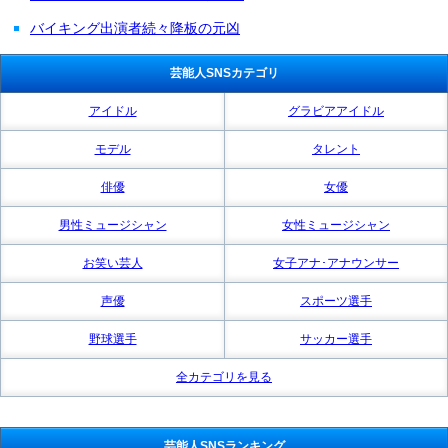
バイキング出演者続々降板の元凶
芸能人SNSカテゴリ
アイドル
グラビアアイドル
モデル
タレント
俳優
女優
男性ミュージシャン
女性ミュージシャン
お笑い芸人
女子アナ･アナウンサー
声優
スポーツ選手
野球選手
サッカー選手
全カテゴリを見る
芸能人SNSランキング