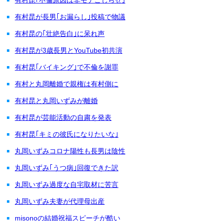
有村昆が長男｢お漏らし｣投稿で物議
有村昆の｢壮絶告白｣に呆れ声
有村昆が3歳長男とYouTube初共演
有村昆｢バイキング｣で不倫を謝罪
有村と丸岡離婚で親権は有村側に
有村昆と丸岡いずみが離婚
有村昆が芸能活動の自粛を発表
有村昆｢キミの彼氏になりたいな｣
丸岡いずみコロナ陽性も長男は陰性
丸岡いずみ｢うつ病｣回復できた訳
丸岡いずみ過度な自宅取材に苦言
丸岡いずみ夫妻が代理母出産
misonoの結婚祝福スピーチが酷い