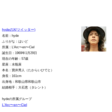
hydeのX(ツイッター)
名前：hyde
ふりがな：はいど
所属：L'Arc〜en〜Ciel
誕生日：1969年1月29日
現在の年齢：57歳
星座：水瓶座
本名：寶井秀人（たからいひでと）
身長：161cm
出身地：和歌山県和歌山市
結婚相手：大石恵（タレント）
hydeの所属グループ
L'Arc〜en〜Ciel