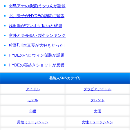
羽鳥アナの前髪ぱっつんが話題
北川景子がHYDEの訪問に緊張
浅田舞がワンオクTakaと破局
意外と身長低い男性ランキング
狩野｢川本真琴が大好きだった｣
HYDEのハロウィン仮装が話題
HYDEの寝起きショットが反響
芸能人SNSカテゴリ
アイドル
グラビアアイドル
モデル
タレント
俳優
女優
男性ミュージシャン
女性ミュージシャン