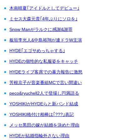
木南晴夏｢アイドルとしてデビュー｣
ミセス大森元貴｢4年ぶりにソロを｣
Snow Manがラルクに感謝&謝罪
板垣李光人&中島裕翔が連ドラW主演
HYDE｢エゴサめっちゃする｣
HYDEの個性的な私服姿をキャッチ
HYDEライブ客席での暴力報告に激怒
芳根京子が音楽番組MCで言い間違い
peco&ryuchell2人で登場し円満語る
YOSHIKIがHYDEらと新バンド結成
YOSHIKI格付け相棒は｢???｣表記
メッセ黒田の嫁が結婚を決めた理由
HYDEが結婚指輪外さない理由