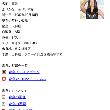
名前：森泉
ふりがな：もりいずみ
誕生日：1982年10月18日
現在の年齢：43歳
星座：天秤座
血液型：A型
身長：173cm
スリーサイズ：80-60-88
出身地：東京都港区
学歴・出身校：クラーク記念国際高等学校
森泉のSNS全一覧
森泉インスタグラム
森泉YouTubeチャンネル
森泉をもっと知る
森泉の画像
森泉の動画