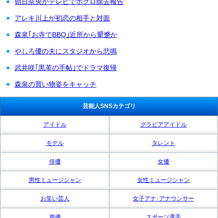
朝日奈央がテレビでホクロ除去報告
アレキ川上が初恋の相手と対面
森泉｢お寺でBBQ｣近所から顰蹙か
やしろ優の夫にスタジオから悲鳴
武井咲｢黒革の手帖｣でドラマ復帰
森泉の買い物姿をキャッチ
芸能人SNSカテゴリ
アイドル
グラビアアイドル
モデル
タレント
俳優
女優
男性ミュージシャン
女性ミュージシャン
お笑い芸人
女子アナ･アナウンサー
声優
スポーツ選手