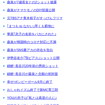
森泉が7歳長女との2ショット披露
森泉がナマケモノのDIY部屋公開
元TBSアナ青木裕子がすっぴんフリマ
｢まつも to なかい｣早くも窮地に
華原｢息子の名前をバカにされた｣
森泉が帰国時のコロナ対応に不満
森泉がSNS裏アカの存在を告白
伊勢谷友介｢顎ピアス｣ショット公開
錦鯉･長谷川20年前の男前ショット
錦鯉･長谷川が森泉と念願の初対面
幸せ!ボンビーガール9月に終了
おしゃれイズム終了で新MC育三郎
YOUの息子は｢私とは真逆の人に｣