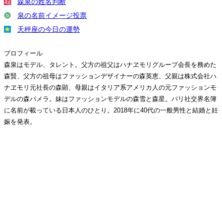
森泉の姓名判断
泉の名前イメージ投票
天秤座の今日の運勢
プロフィール
森泉はモデル、タレント。父方の祖父はハナヱモリグループ会長を務めた
森賢、父方の祖母はファッションデザイナーの森英恵、父親は株式会社ハ
ナヱモリ元社長の森顕、母親はイタリア系アメリカ人の元ファッションモ
デルの森パメラ。妹はファッションモデルの森雪と森星。パリ社交界名簿
に名前が載っている日本人のひとり。2018年に40代の一般男性と結婚と妊
娠を発表。