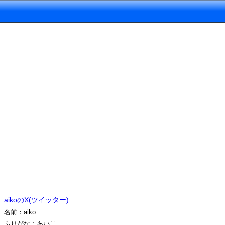
aikoのX(ツイッター)
名前：aiko
ふりがな：あいこ