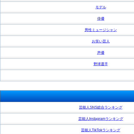
モデル
俳優
男性ミュージシャン
お笑い芸人
声優
野球選手
芸能人SNS総合ランキング
芸能人Instagramランキング
芸能人TikTokランキング