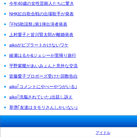
今年40歳の女性芸能人たちに驚き
NHK紅白歌合戦の出場歌手が発表
｢FNS歌謡祭｣第1弾出演者発表
上村愛子と皆川賢太郎が離婚発表
aikoがビブラートかけないワケ
綾瀬はるか&ジェシーが里帰り旅行
平野紫耀があいみょんと意外な交流
皆藤愛子プロポーズ受けた回数告白
aiko｢コメントにやべーやつがいる｣
aiko｢洗脳されていた｣出廷し訴え
草彅｢友達はタモリさんしかいない｣
アイドル