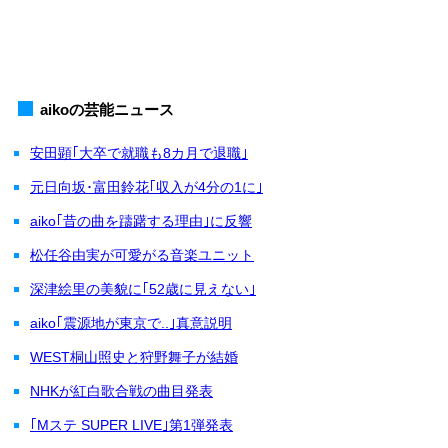
aikoの芸能ニュース
安田顕｢大卒で就職も8カ月で退職｣
元日向坂･富田鈴花｢収入が4分の1に｣
aiko｢昔の曲を躊躇する理由｣に反響
松任谷由実が可愛がる音楽ユニット
深津絵里の美貌に｢52歳に見えない｣
aiko｢震源地が東京で..｣真意説明
WEST桐山照史と狩野舞子が結婚
NHKが紅白歌合戦の曲目発表
｢Mステ SUPER LIVE｣第1弾発表