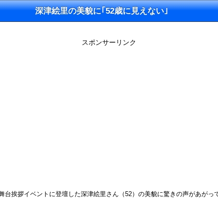
深津絵里の美貌に｢52歳に見えない｣
スポンサーリンク
OVIE」舞台挨拶イベントに登壇した深津絵里さん（52）の美貌に驚きの声があが