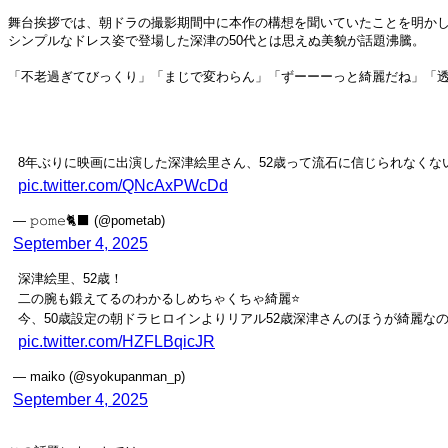
舞台挨拶では、朝ドラの撮影期間中に本作の構想を聞いていたことを明かし
シンプルなドレス姿で登場した深津の50代とは思えぬ美貌が話題沸騰。
「不老過ぎてびっくり」「まじで変わらん」「ずーーーっと綺麗だね」「
8年ぶりに映画に出演した深津絵里さん、52歳って流石に信じられなくな
pic.twitter.com/QNcAxPWcDd
— 𝚙𝚘𝚖𝚎🐈‍⬛ (@pometab)
September 4, 2025
深津絵里、52歳！
二の腕も鍛えてるのわかるしめちゃくちゃ綺麗⭐️
今、50歳設定の朝ドラヒロインよりリアル52歳深津さんのほうが綺麗な
pic.twitter.com/HZFLBqicJR
— maiko (@syokupanman_p)
September 4, 2025