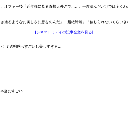
、オファー後「近年稀に見る奇想天外さで……。一度読んだだけでは全くわ
透き通るようなお美しさに息をのんだ」「超絶綺麗」「信じられないくらいき
[シネマトゥデイの記事全文を見る]
い！？透明感もすごいし美しすぎる…
の本当にすごい