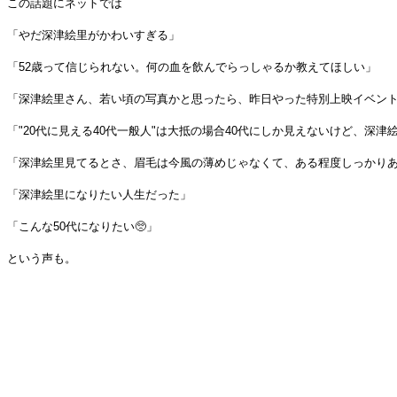
この話題にネットでは
「やだ深津絵里がかわいすぎる」
「52歳って信じられない。何の血を飲んでらっしゃるか教えてほしい」
「深津絵里さん、若い頃の写真かと思ったら、昨日やった特別上映イベン
「"20代に見える40代一般人"は大抵の場合40代にしか見えないけど、深津絵
「深津絵里見てるとさ、眉毛は今風の薄めじゃなくて、ある程度しっかり
「深津絵里になりたい人生だった」
「こんな50代になりたい🥺」
という声も。