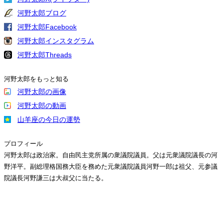
河野太郎ブログ
河野太郎Facebook
河野太郎インスタグラム
河野太郎Threads
河野太郎をもっと知る
河野太郎の画像
河野太郎の動画
山羊座の今日の運勢
プロフィール
河野太郎は政治家。自由民主党所属の衆議院議員。父は元衆議院議長の河
野洋平。副総理格国務大臣を務めた元衆議院議員河野一郎は祖父、元参議
院議長河野謙三は大叔父に当たる。