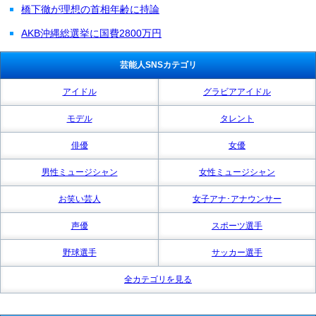
橋下徹が理想の首相年齢に持論
AKB沖縄総選挙に国費2800万円
芸能人SNSカテゴリ
アイドル
グラビアアイドル
モデル
タレント
俳優
女優
男性ミュージシャン
女性ミュージシャン
お笑い芸人
女子アナ･アナウンサー
声優
スポーツ選手
野球選手
サッカー選手
全カテゴリを見る