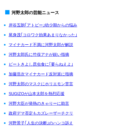
河野太郎の芸能ニュース
岸谷五朗｢アトピー｣幼少期からの悩み
尾身茂｢コロワク効果あまりなかった｣
マイナカード不満に河野太郎が解説
河野太郎氏に竹俣アナが鋭い指摘
ビートきよし昆虫食に｢要らねえよ｣
加藤浩次マイナカード反対派に指摘
河野太郎のマスクにホリエモン苦言
SUGIZOが山本太郎を熱烈応援
河野大臣が発熱のきゃりーに助言
政府デマ否定もカズレーザーチクリ
河野景子｢人生の決断｣のハンコ訴え