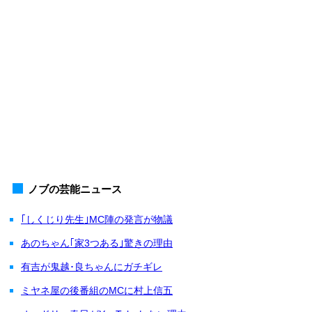
ノブの芸能ニュース
｢しくじり先生｣MC陣の発言が物議
あのちゃん｢家3つある｣驚きの理由
有吉が鬼越･良ちゃんにガチギレ
ミヤネ屋の後番組のMCに村上信五