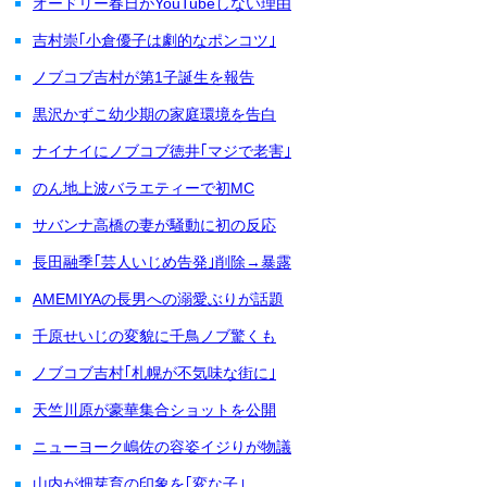
オードリー春日がYouTubeしない理由
吉村崇｢小倉優子は劇的なポンコツ｣
ノブコブ吉村が第1子誕生を報告
黒沢かずこ幼少期の家庭環境を告白
ナイナイにノブコブ徳井｢マジで老害｣
のん地上波バラエティーで初MC
サバンナ高橋の妻が騒動に初の反応
長田融季｢芸人いじめ告発｣削除→暴露
AMEMIYAの長男への溺愛ぶりが話題
千原せいじの変貌に千鳥ノブ驚くも
ノブコブ吉村｢札幌が不気味な街に｣
天竺川原が豪華集合ショットを公開
ニューヨーク嶋佐の容姿イジりが物議
山内が畑芽育の印象を｢変な子｣