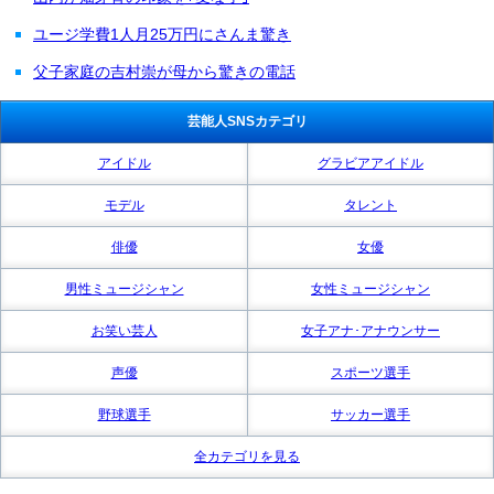
ユージ学費1人月25万円にさんま驚き
父子家庭の吉村崇が母から驚きの電話
芸能人SNSカテゴリ
アイドル
グラビアアイドル
モデル
タレント
俳優
女優
男性ミュージシャン
女性ミュージシャン
お笑い芸人
女子アナ･アナウンサー
声優
スポーツ選手
野球選手
サッカー選手
全カテゴリを見る