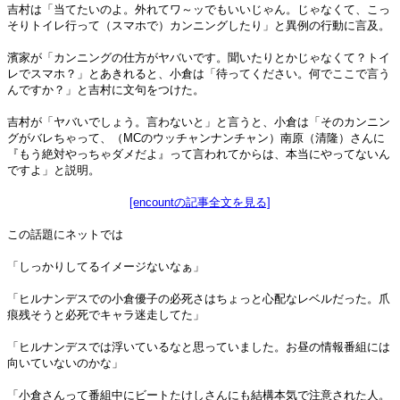
吉村は「当てたいのよ。外れてワ～ッでもいいじゃん。じゃなくて、こっ
そりトイレ行って（スマホで）カンニングしたり」と異例の行動に言及。
濱家が「カンニングの仕方がヤバいです。聞いたりとかじゃなくて？トイ
レでスマホ？」とあきれると、小倉は「待ってください。何でここで言う
んですか？」と吉村に文句をつけた。
吉村が「ヤバいでしょう。言わないと」と言うと、小倉は「そのカンニン
グがバレちゃって、（MCのウッチャンナンチャン）南原（清隆）さんに
『もう絶対やっちゃダメだよ』って言われてからは、本当にやってないん
ですよ」と説明。
[encountの記事全文を見る]
この話題にネットでは
「しっかりしてるイメージないなぁ」
「ヒルナンデスでの小倉優子の必死さはちょっと心配なレベルだった。爪
痕残そうと必死でキャラ迷走してた」
「ヒルナンデスでは浮いているなと思っていました。お昼の情報番組には
向いていないのかな」
「小倉さんって番組中にビートたけしさんにも結構本気で注意された人。