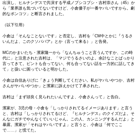
出演し、ヒルナンデスで共演する平成ノブシコブシ・吉村崇さん（45）か
ら「業界誰も気づいてないですけど、小倉優子が一番ヤバいですから。劇
的なポンコツ」と断言されました。
（以下引用）
小倉は「そんなことないです」と否定し、吉村を「CM中とかに『うるさ
いんだよ、このクソババア』とか（言って来る）」と告発。
MCのかまいたち・濱家隆一から「なんちゅうこと言うんですか、この時
代に」と注意された吉村は、「マジでうるさいのよ。余計なことばっかり
言ってきて。ピントも合ってない、何も合ってない話を一方的に話してき
て」と扱いに困っていると明かした。
小倉は自信ありげに「きょう判断してください。私がヤバいやつか、吉村
さんがヤバいやつか」と濱家に訴えかけて了承された。
吉村は「まず頭良く見られたいんですよ、小倉さんって」と告白。
濱家が、3児の母・小倉を「しっかりされてるイメージあります」と言う
と、吉村は「しっかりされてるけど、『ヒルナンデス』のクイズだよ。そ
んなにガチでやんなくていいじゃん。この人、カンニングするんだよ」と
暴露。濱家が「それはヤバいですよ」と言うと、小倉は「何でここ
で……」と慌てた。