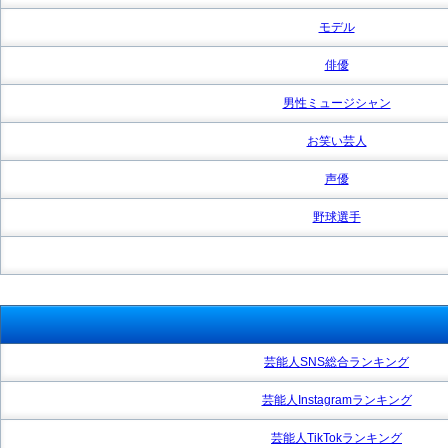
モデル
俳優
男性ミュージシャン
お笑い芸人
声優
野球選手
芸能人SNS総合ランキング
芸能人Instagramランキング
芸能人TikTokランキング