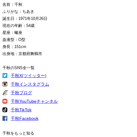
名前：千秋
ふりがな：ちあき
誕生日：1971年10月26日
現在の年齢：54歳
星座：蠍座
血液型：O型
身長：151cm
出身地：京都府舞鶴市
千秋のSNS全一覧
千秋X(ツイッター)
千秋インスタグラム
千秋ブログ
千秋YouTubeチャンネル
千秋TikTok
千秋Facebook
千秋をもっと知る