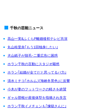
千秋の芸能ニュース
高山一実&ふくらP離婚後初テレビ共演
丸山桂里奈｢もう1回独身したい｣
犬山紙子が脱毛･二重広告に困惑
ホラン千秋の言動にスタジオ騒然
ホラン｢結婚が全てだと思ってるバ力｣
清水ミチコ｢ホルムズ海峡冬景色｣に反響
小木が妻のフットワークの軽さを絶賛
ギャル曽根が産後体型を指摘され失言
ホラン千秋イメチェンも｢煉獄さんに｣