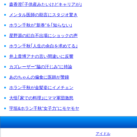
森香澄｢子供産みたいけどキャリアが｣
メンタル医師の助言にスタジオ驚き
ホラン千秋が"新巻"を｢知らない｣
星野源の紅白不出場にショックの声
ホラン千秋｢人生の余白を求めてる｣
井上貴博アナの言い間違いに反響
カズレーザー"脇の汗じみ"に持論
あのちゃんの偏食に医師が警鐘
ホラン千秋が金髪姿にイメチェン
大悟｢家での料理｣にママ軍団激怒
宇垣&ホラン千秋"女子力"にモヤモヤ
アイドル