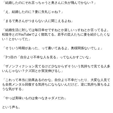
「結婚したのにそれ言っちゃうと奥さんに矢が飛んでかない？」
「え、結婚したのに？妻に失礼じゃね？」
「まるで奥さんがつまらない人に聞こえるよね」
「結婚生活に対しては毎日幸せですねとか楽しいっすねとか言ってるよ。
松陰寺とのYouTubeでよく惚気てる。若手の芸人たちに妻を紹介したくな
い！とかいってた」
「そういう時期があった、って書いてあるよ。奥様関係ないでしょ」
「3つ目の「自分より不幸な人を見る」ってなんかすごいな」
「ザノンフィクション見てるけど少なからずそういう気持ちで見てる人多
いんじゃない？クズ回とか実況伸びるし」
「これって本当に効果あるのかな。自分より不幸だったり、大変な人見て
も全然メンタル回復する気持ちにならないんだけど。逆に気持ち落ちるよ
うな気がする」
「やっぱ美味いものは食べなきゃダメだわ」
という声も。