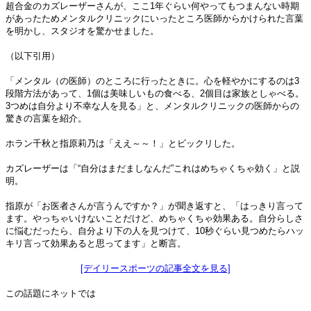
超合金のカズレーザーさんが、ここ1年ぐらい何やってもつまんない時期
があったためメンタルクリニックにいったところ医師からかけられた言葉
を明かし、スタジオを驚かせました。
（以下引用）
「メンタル（の医師）のところに行ったときに。心を軽やかにするのは3
段階方法があって、1個は美味しいもの食べる、2個目は家族としゃべる。
3つめは自分より不幸な人を見る」と、メンタルクリニックの医師からの
驚きの言葉を紹介。
ホラン千秋と指原莉乃は「ええ～～！」とビックリした。
カズレーザーは「“自分はまだましなんだ”これはめちゃくちゃ効く」と説
明。
指原が「お医者さんが言うんですか？」が聞き返すと、「はっきり言って
ます。やっちゃいけないことだけど、めちゃくちゃ効果ある。自分らしさ
に悩むだったら、自分より下の人を見つけて、10秒ぐらい見つめたらハッ
キリ言って効果あると思ってます」と断言。
[デイリースポーツの記事全文を見る]
この話題にネットでは