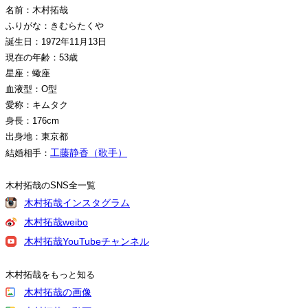
名前：木村拓哉
ふりがな：きむらたくや
誕生日：1972年11月13日
現在の年齢：53歳
星座：蠍座
血液型：O型
愛称：キムタク
身長：176cm
出身地：東京都
工藤静香（歌手）
結婚相手：
木村拓哉のSNS全一覧
木村拓哉インスタグラム
木村拓哉weibo
木村拓哉YouTubeチャンネル
木村拓哉をもっと知る
木村拓哉の画像