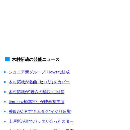
木村拓哉の芸能ニュース
ジュニア新グループ｢Howzit｣結成
木村拓哉が名曲｢セロリ｣をカバー
木村拓哉が"若さの秘訣"に回答
timelesz橋本将生が映画初主演
香取がZIPで"キムタク"イジり反響
上戸彩が道でバッタリ会ったスター