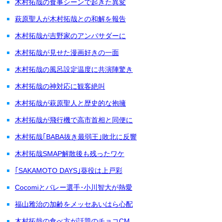
木村拓哉の食事シーンで起きた異変
萩原聖人が木村拓哉との和解を報告
木村拓哉が吉野家のアンバサダーに
木村拓哉が見せた漫画好きの一面
木村拓哉の風呂設定温度に共演陣驚き
木村拓哉の神対応に観客絶叫
木村拓哉が萩原聖人と歴史的な抱擁
木村拓哉が飛行機で高市首相と同便に
木村拓哉｢BABA抜き最弱王｣敗北に反響
木村拓哉SMAP解散後も残ったワケ
｢SAKAMOTO DAYS｣葵役は上戸彩
Cocomiとバレー選手･小川智大が熱愛
福山雅治の加齢をメッセあいはら心配
木村拓哉の食べ方が話題のチョコCM