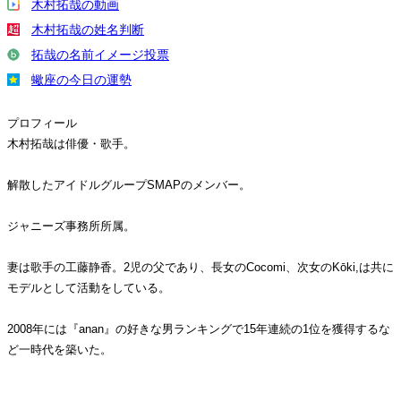
木村拓哉の動画
木村拓哉の姓名判断
拓哉の名前イメージ投票
蠍座の今日の運勢
プロフィール
木村拓哉は俳優・歌手。
解散したアイドルグループSMAPのメンバー。
ジャニーズ事務所所属。
妻は歌手の工藤静香。2児の父であり、長女のCocomi、次女のKōki,は共に
モデルとして活動をしている。
2008年には『anan』の好きな男ランキングで15年連続の1位を獲得するな
ど一時代を築いた。