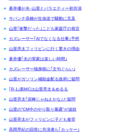
蒼井優が夫･山里とバラエティー初共演
サバンナ高橋が生放送で騒動に言及
山里｢衝撃だった｣こども家庭庁の発言
カズレーザー｢AIでなくなる仕事｣予想
山里亮太フィリピンに行く驚きの理由
蒼井優｢夫の実家は楽しい時間｣
カズレーザー独身税に｢文句ぐらい｣
山里がガソリン補助金配る政府に疑問
｢R-1｣新MCは山里亮太＆めるる
山里亮太｢泥棒じゃねえかな｣と疑問
山里の"CM中のやり取り暴露"が波紋
山里亮太がフィリピンに子ども食堂
高岡早紀の回答に共演者ら｢カッケー｣