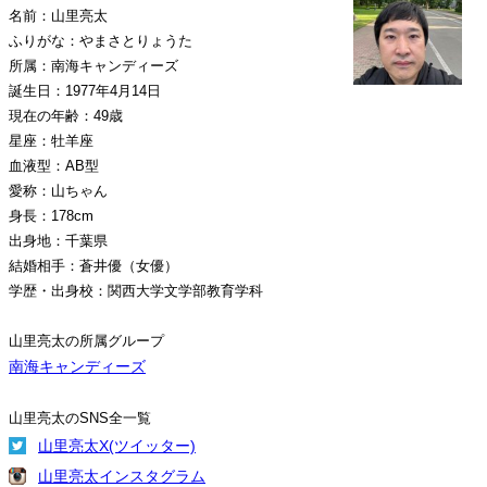
名前：山里亮太
ふりがな：やまさとりょうた
所属：南海キャンディーズ
誕生日：1977年4月14日
現在の年齢：49歳
星座：牡羊座
血液型：AB型
愛称：山ちゃん
身長：178cm
出身地：千葉県
結婚相手：蒼井優（女優）
学歴・出身校：関西大学文学部教育学科
山里亮太の所属グループ
南海キャンディーズ
山里亮太のSNS全一覧
山里亮太X(ツイッター)
山里亮太インスタグラム