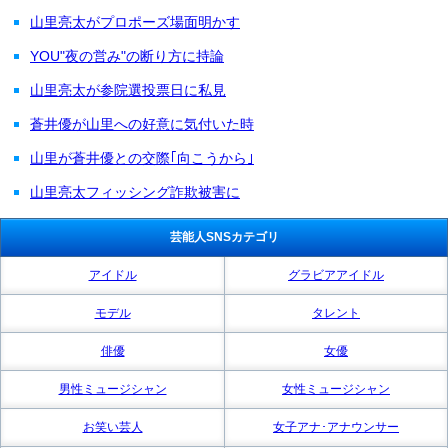
山里亮太がプロポーズ場面明かす
YOU"夜の営み"の断り方に持論
山里亮太が参院選投票日に私見
蒼井優が山里への好意に気付いた時
山里が蒼井優との交際｢向こうから｣
山里亮太フィッシング詐欺被害に
芸能人SNSカテゴリ
アイドル
グラビアアイドル
モデル
タレント
俳優
女優
男性ミュージシャン
女性ミュージシャン
お笑い芸人
女子アナ･アナウンサー