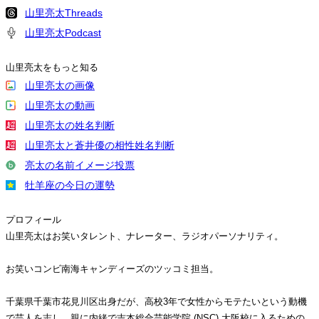
山里亮太Threads
山里亮太Podcast
山里亮太をもっと知る
山里亮太の画像
山里亮太の動画
山里亮太の姓名判断
山里亮太と蒼井優の相性姓名判断
亮太の名前イメージ投票
牡羊座の今日の運勢
プロフィール
山里亮太はお笑いタレント、ナレーター、ラジオパーソナリティ。
お笑いコンビ南海キャンディーズのツッコミ担当。
千葉県千葉市花見川区出身だが、高校3年で女性からモテたいという動機
で芸人を志し、親に内緒で吉本総合芸能学院 (NSC) 大阪校に入るための