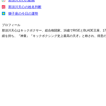
那須川天心の動画
那須川天心の姓名判断
獅子座の今日の運勢
プロフィール
那須川天心はキックボクサー、総合格闘家。16歳でRISEとBLADE王座、
績を持ち、『神童』『キックボクシング史上最高の天才』と称され、得意