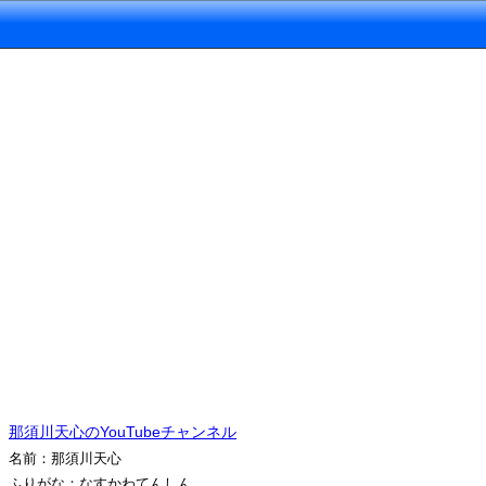
那須川天心のYouTubeチャンネル
名前：那須川天心
ふりがな：なすかわてんしん