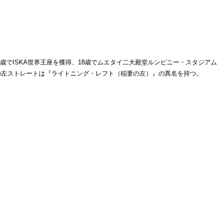
17歳でISKA世界王座を獲得、18歳でムエタイ二大殿堂ルンピニー・スタジア
の左ストレートは『ライトニング・レフト（稲妻の左）』の異名を持つ。