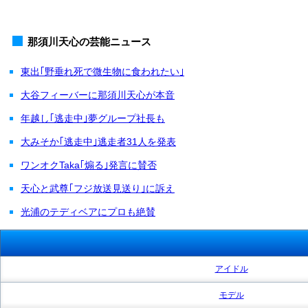
那須川天心の芸能ニュース
東出｢野垂れ死で微生物に食われたい｣
大谷フィーバーに那須川天心が本音
年越し｢逃走中｣夢グループ社長も
大みそか｢逃走中｣逃走者31人を発表
ワンオクTaka｢煽る｣発言に賛否
天心と武尊｢フジ放送見送り｣に訴え
光浦のテディベアにプロも絶賛
アイドル
モデル