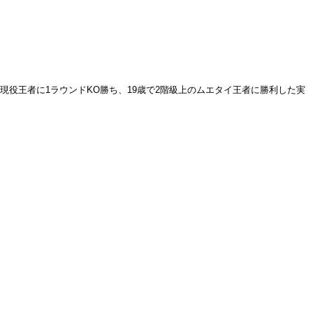
ム現役王者に1ラウンドKO勝ち、19歳で2階級上のムエタイ王者に勝利した実