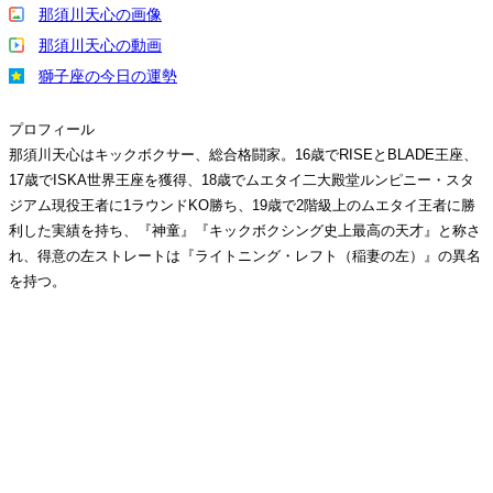
那須川天心の画像
那須川天心の動画
獅子座の今日の運勢
プロフィール
那須川天心はキックボクサー、総合格闘家。16歳でRISEとBLADE王座、
17歳でISKA世界王座を獲得、18歳でムエタイ二大殿堂ルンピニー・スタ
ジアム現役王者に1ラウンドKO勝ち、19歳で2階級上のムエタイ王者に勝
利した実績を持ち、『神童』『キックボクシング史上最高の天才』と称さ
れ、得意の左ストレートは『ライトニング・レフト（稲妻の左）』の異名
を持つ。