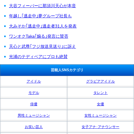
大谷フィーバーに那須川天心が本音
年越し｢逃走中｣夢グループ社長も
大みそか｢逃走中｣逃走者31人を発表
ワンオクTaka｢煽る｣発言に賛否
天心と武尊｢フジ放送見送り｣に訴え
光浦のテディベアにプロも絶賛
芸能人SNSカテゴリ
アイドル
グラビアアイドル
モデル
タレント
俳優
女優
男性ミュージシャン
女性ミュージシャン
お笑い芸人
女子アナ･アナウンサー