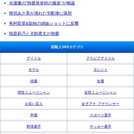
永瀬廉の"熱愛発覚時の服装"が物議
熊切あさ美が潰れた宅配便に落胆
有村藍里&架純の姉妹ショットに反響
指原莉乃と犬飼貴丈が熱愛
芸能人SNSカテゴリ
アイドル
グラビアアイドル
モデル
タレント
俳優
女優
男性ミュージシャン
女性ミュージシャン
お笑い芸人
女子アナ･アナウンサー
声優
スポーツ選手
野球選手
サッカー選手