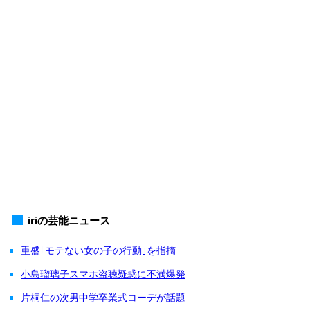
iriの芸能ニュース
重盛｢モテない女の子の行動｣を指摘
小島瑠璃子スマホ盗聴疑惑に不満爆発
片桐仁の次男中学卒業式コーデが話題