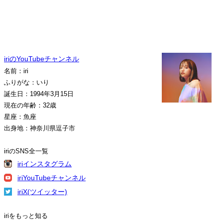
iriのYouTubeチャンネル
名前：iri
ふりがな：いり
誕生日：1994年3月15日
現在の年齢：32歳
星座：魚座
出身地：神奈川県逗子市
iriのSNS全一覧
iriインスタグラム
iriYouTubeチャンネル
iriX(ツイッター)
iriをもっと知る