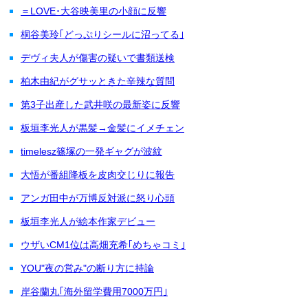
＝LOVE･大谷映美里の小顔に反響
桐谷美玲｢どっぷりシールに沼ってる｣
デヴィ夫人が傷害の疑いで書類送検
柏木由紀がグサッときた辛辣な質問
第3子出産した武井咲の最新姿に反響
板垣李光人が黒髪→金髪にイメチェン
timelesz篠塚の一発ギャグが波紋
大悟が番組降板を皮肉交じりに報告
アンガ田中が万博反対派に怒り心頭
板垣李光人が絵本作家デビュー
ウザいCM1位は高畑充希｢めちゃコミ｣
YOU"夜の営み"の断り方に持論
岸谷蘭丸｢海外留学費用7000万円｣