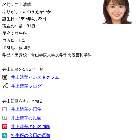
名前：井上清華
ふりがな：いのうえせいか
誕生日：1995年4月23日
現在の年齢：31歳
星座：牡牛座
血液型：B型
出身地：福岡県
学歴・出身校：青山学院大学文学部比較芸術学科
井上清華のSNS全一覧
井上清華インスタグラム
井上清華ブログ
井上清華をもっと知る
井上清華の画像
井上清華の動画
井上清華の姓名判断
牡牛座の今日の運勢