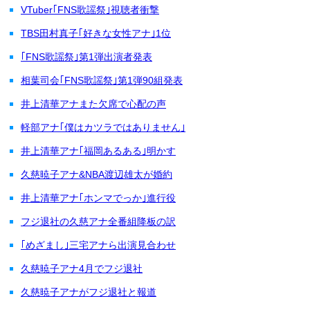
VTuber｢FNS歌謡祭｣視聴者衝撃
TBS田村真子｢好きな女性アナ｣1位
｢FNS歌謡祭｣第1弾出演者発表
相葉司会｢FNS歌謡祭｣第1弾90組発表
井上清華アナまた欠席で心配の声
軽部アナ｢僕はカツラではありません｣
井上清華アナ｢福岡あるある｣明かす
久慈暁子アナ&NBA渡辺雄太が婚約
井上清華アナ｢ホンマでっか｣進行役
フジ退社の久慈アナ全番組降板の訳
｢めざまし｣三宅アナら出演見合わせ
久慈暁子アナ4月でフジ退社
久慈暁子アナがフジ退社と報道