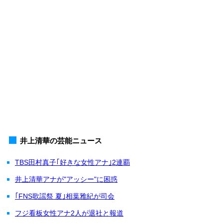
井上清華の芸能ニュース
TBS田村真子｢好きな女性アナ｣2連覇
井上清華アナが"アッシー"に困惑
｢FNS歌謡祭 夏｣相葉雅紀が司会
フジ看板女性アナ2人が退社と報道