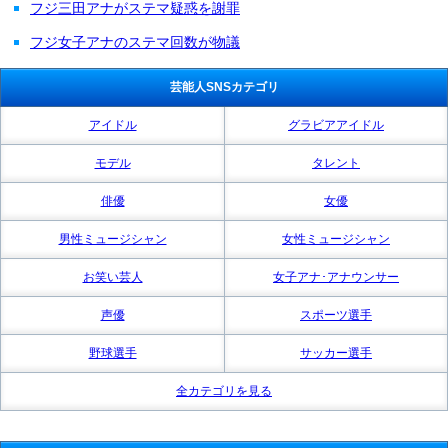
フジ三田アナがステマ疑惑を謝罪
フジ女子アナのステマ回数が物議
芸能人SNSカテゴリ
アイドル
グラビアアイドル
モデル
タレント
俳優
女優
男性ミュージシャン
女性ミュージシャン
お笑い芸人
女子アナ･アナウンサー
声優
スポーツ選手
野球選手
サッカー選手
全カテゴリを見る