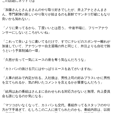
この話題にネットでは
「加藤さんとさんまさんのやり取り好きでしたが、井上アナとさんまさ
ん、専門家陣の新しいやり取りが始まるのも新鮮でマンネリ打破にもなり
良いかも知れない」
「ノリに乗ってるから、丁度いいとは思う。 中途半端に、フリーアナウ
ンサーにしないところがいいね」
「これって良いように書いてるだけで、すでにテレビのスポンサー離れが
加速していて、アナウンサー自主退職の件と同じく、外注よりも自社で賄
うという予算削減の一環」
「久慈が去って一気にエースの座を奪う気なんだろうな」
「カトパンの抜ける穴にはやっぱりエースをあてがいますね」
「人事の好みで内定が出る。入社後は、男性上司の好みプラスいかに男性
を立てられるか、気の利いたコメントを言えるかが重要なんだろう」
「結局はあの番組はさんまに合わせられる対応力がないと無理。向上委員
会も誰になるのか気になる」
「マツコがいなくなって、カトパンも交代。番組作ってるスタッフのやり
方が下手過ぎて、むしろこの二人に捨てられたのかも。番組内容は、以前