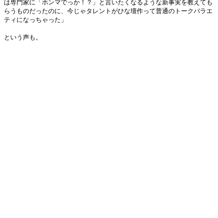
は専門家に「ホンマでっか！？」と言いたくなるような新事実を教えても
らうものだったのに、今じゃタレントがひな壇作って普通のトークバラエ
ティになっちゃった」
という声も。