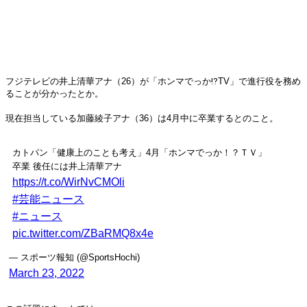
フジテレビの井上清華アナ（26）が「ホンマでっか⁉TV」で進行役を務め
ることが分かったとか。
現在担当している加藤綾子アナ（36）は4月中に卒業するとのこと。
カトパン「健康上のことも考え」4月「ホンマでっか！？ＴＶ」
卒業 後任には井上清華アナ
https://t.co/WirNvCMOli
#芸能ニュース
#ニュース
pic.twitter.com/ZBaRMQ8x4e
— スポーツ報知 (@SportsHochi)
March 23, 2022