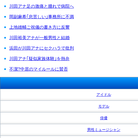
川田アナ足の激痛と腫れで病院へ
岡副麻希｢息苦しい｣事務所に不満
上地雄輔ご祝儀の書き方に反響
川田裕美アナが一般男性と結婚
浜田が川田アナにセクハラで批判
川田アナ｢疑似家族体験｣を熱弁
不潔?中居のマイルールに賛否
アイドル
モデル
俳優
男性ミュージシャン