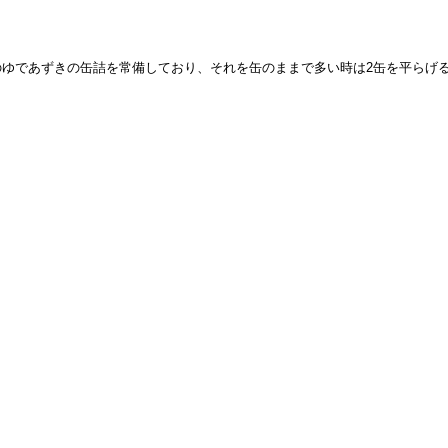
ゆであずきの缶詰を常備しており、それを缶のままで多い時は2缶を平らげ