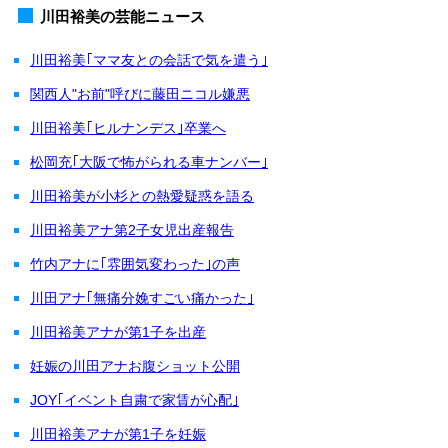
川田裕美の芸能ニュース
川田裕美｢ママ友との会話で気を遣う｣
関西人"お前"呼びに藤田ニコル嫌悪
川田裕美｢ヒルナンデス｣卒業へ
松岡充｢大阪で怖がられる車ナンバー｣
川田裕美が小杉との熱愛疑惑を語る
川田裕美アナ第2子女児出産報告
竹内アナに｢雰囲気変わった｣の声
川田アナ｢無痛分娩すごい痛かった｣
川田裕美アナが第1子を出産
妊娠の川田アナお腹ショット公開
JOY｢イベント自粛で家賃が心配｣
川田裕美アナが第1子を妊娠