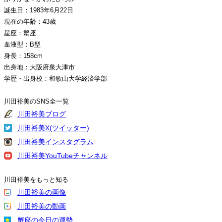
誕生日：1983年6月22日
現在の年齢：43歳
星座：蟹座
血液型：B型
身長：158cm
出身地：大阪府泉大津市
学歴・出身校：和歌山大学経済学部
川田裕美のSNS全一覧
川田裕美ブログ
川田裕美X(ツイッター)
川田裕美インスタグラム
川田裕美YouTubeチャンネル
川田裕美をもっと知る
川田裕美の画像
川田裕美の動画
蟹座の今日の運勢