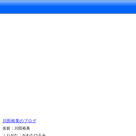
川田裕美のブログ
名前：川田裕美
ふりがな：かわたひろみ