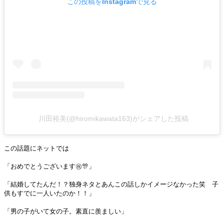
この投稿をInstagramで見る
川田裕美(@hiromikawata163)がシェアした投稿
この話題にネットでは
「おめでとうございます㊗️🎊」
「結婚してたんだ！？独身ネタとあんこの話しかイメージなかった笑 子
供もすでに一人いたのか！！」
「男の子がいて女の子。素直に羨ましい」