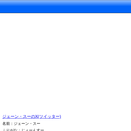
ジェーン・スーのX(ツイッター)
名前：ジェーン・スー
ふりがな：じぇーんすー