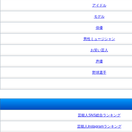
アイドル
モデル
俳優
男性ミュージシャン
お笑い芸人
声優
野球選手
芸能人SNS総合ランキング
芸能人Instagramランキング