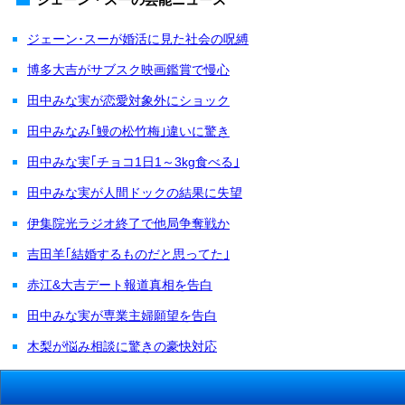
ジェーン･スーが婚活に見た社会の呪縛
博多大吉がサブスク映画鑑賞で慢心
田中みな実が恋愛対象外にショック
田中みなみ｢鰻の松竹梅｣違いに驚き
田中みな実｢チョコ1日1～3kg食べる｣
田中みな実が人間ドックの結果に失望
伊集院光ラジオ終了で他局争奪戦か
吉田羊｢結婚するものだと思ってた｣
赤江&大吉デート報道真相を告白
田中みな実が専業主婦願望を告白
木梨が悩み相談に驚きの豪快対応