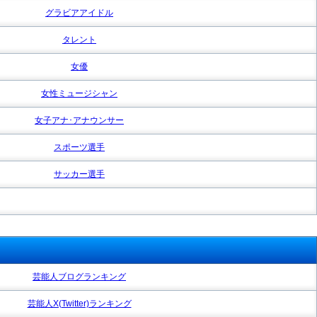
グラビアアイドル
タレント
女優
女性ミュージシャン
女子アナ･アナウンサー
スポーツ選手
サッカー選手
芸能人ブログランキング
芸能人X(Twitter)ランキング