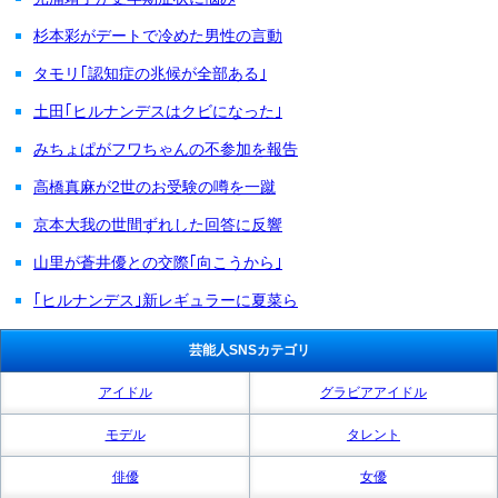
杉本彩がデートで冷めた男性の言動
タモリ｢認知症の兆候が全部ある｣
土田｢ヒルナンデスはクビになった｣
みちょぱがフワちゃんの不参加を報告
高橋真麻が2世のお受験の噂を一蹴
京本大我の世間ずれした回答に反響
山里が蒼井優との交際｢向こうから｣
｢ヒルナンデス｣新レギュラーに夏菜ら
芸能人SNSカテゴリ
アイドル
グラビアアイドル
モデル
タレント
俳優
女優