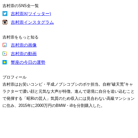
吉村崇のSNS全一覧
吉村崇X(ツイッター)
吉村崇インスタグラム
吉村崇をもっと知る
吉村崇の画像
吉村崇の動画
蟹座の今日の運勢
プロフィール
吉村崇はお笑いコンビ・平成ノブシコブシのボケ担当。自称“破天荒”キャ
ラクターで濃い顔と元気な大声が特徴。進んで逆境に自分を追い込むこと
で発揮する「昭和の芸人」気質のため収入には見合わない高級マンション
に住み、2015年に2000万円のBMW・i8を分割購入した。