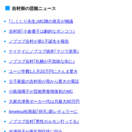
吉村崇の芸能ニュース
｢しくじり先生｣MC陣の発言が物議
吉村崇｢小倉優子は劇的なポンコツ｣
ノブコブ吉村が第1子誕生を報告
ナイナイにノブコブ徳井｢マジで老害｣
ノブコブ吉村｢札幌が不気味な街に｣
ユージ学費1人月25万円にさんま驚き
父子家庭の吉村崇が母から驚きの電話
小島瑠璃子が芸能界復帰後初のMC
大家志津香ポーカー代は月最大80万円
timelesz松島聡｢仰天｣新レギュラーに
ノブコブ吉村｢男性ホルモン打ってる｣
光浦靖子が更年期症状に悩み