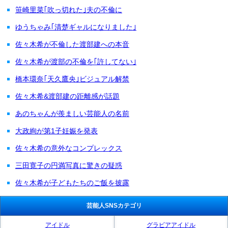
笹崎里菜｢吹っ切れた｣夫の不倫に
ゆうちゃみ｢清楚ギャルになりました｣
佐々木希が不倫した渡部建への本音
佐々木希が渡部の不倫を｢許してない｣
橋本環奈｢天久鷹央｣ビジュアル解禁
佐々木希&渡部建の距離感が話題
あのちゃんが羨ましい芸能人の名前
大政絢が第1子妊娠を発表
佐々木希の意外なコンプレックス
三田寛子の円満写真に驚きの疑惑
佐々木希が子どもたちのご飯を披露
芸能人SNSカテゴリ
アイドル
グラビアアイドル