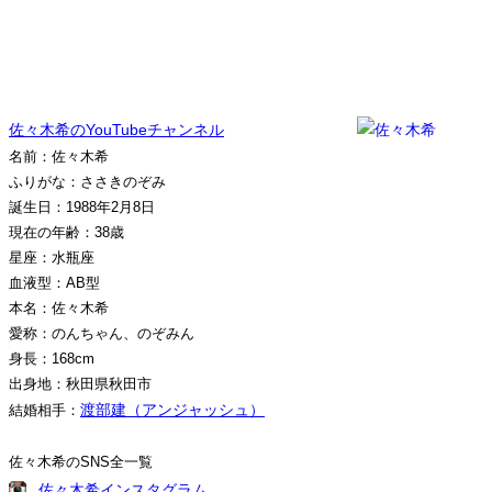
佐々木希のYouTubeチャンネル
名前：佐々木希
ふりがな：ささきのぞみ
誕生日：1988年2月8日
現在の年齢：38歳
星座：水瓶座
血液型：AB型
本名：佐々木希
愛称：のんちゃん、のぞみん
身長：168cm
出身地：秋田県秋田市
渡部建（アンジャッシュ）
結婚相手：
佐々木希のSNS全一覧
佐々木希インスタグラム