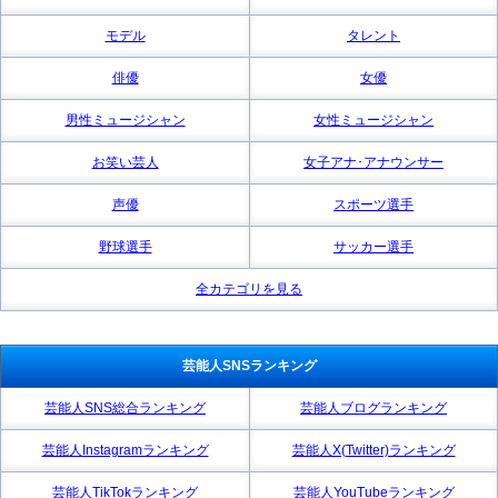
モデル
タレント
俳優
女優
男性ミュージシャン
女性ミュージシャン
お笑い芸人
女子アナ･アナウンサー
声優
スポーツ選手
野球選手
サッカー選手
全カテゴリを見る
芸能人SNSランキング
芸能人SNS総合ランキング
芸能人ブログランキング
芸能人Instagramランキング
芸能人X(Twitter)ランキング
芸能人TikTokランキング
芸能人YouTubeランキング