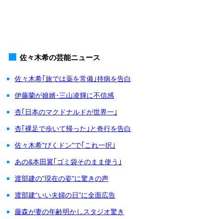
佐々木希の芸能ニュース
佐々木希｢旅では薬を常備｣持病を告白
伊藤蘭が娘婿･三山凌輝に不信感
杏｢日本のマクドナルドが世界一｣
杏｢裸足で歩いて帰った｣と奇行を告白
佐々木希"びくドン"で｢これ一択｣
あの&本田翼｢ゴミ袋そのまま使う｣
渡部建の"現在の姿"に驚きの声
渡部建“いい夫婦の日”に全面広告
藤森が妻の年齢明かしスタジオ驚き