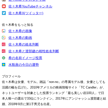
佐々木希YouTubeチャンネル
佐々木希X(ツイッター)
佐々木希をもっと知る
佐々木希の画像
佐々木希の動画
佐々木希の姓名判断
佐々木希と渡部建の相性姓名判断
希の名前イメージ投票
水瓶座の今日の運勢
プロフィール
佐々木希は女優、モデル。雑誌「non-no」の専属モデル後、女優としても
活躍の幅を広げた。2010年アメリカの映画情報サイト「TC Candler」が、
ネットユーザーを対象とした投票ランキング「最も美しい顔100人」で日
本人唯一の選出で33位にランクイン。2017年にアンジャッシュ渡部建と結
婚、2018年9月に第1子男児を出産。