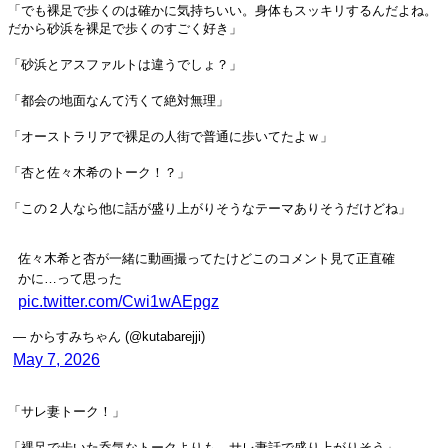
「でも裸足で歩くのは確かに気持ちいい。身体もスッキリするんだよね。
だから砂浜を裸足で歩くのすごく好き」
「砂浜とアスファルトは違うでしょ？」
「都会の地面なんて汚くて絶対無理」
「オーストラリアで裸足の人街で普通に歩いてたよｗ」
「杏と佐々木希のトーク！？」
「この２人なら他に話が盛り上がりそうなテーマありそうだけどね」
佐々木希と杏が一緒に動画撮ってたけどこのコメント見て正直確
かに…って思った
pic.twitter.com/Cwi1wAEpgz
— からすみちゃん (@kutabarejji)
May 7, 2026
「サレ妻トーク！」
「裸足で歩いた呑気なトークよりも、サレ妻話で盛り上がりそう」