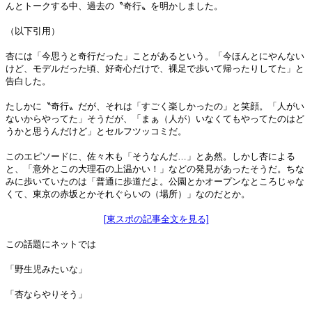
んとトークする中、過去の〝奇行〟を明かしました。
（以下引用）
杏には「今思うと奇行だった」ことがあるという。「今ほんとにやんない
けど、モデルだった頃、好奇心だけで、裸足で歩いて帰ったりしてた」と
告白した。
たしかに〝奇行〟だが、それは「すごく楽しかったの」と笑顔。「人がい
ないからやってた」そうだが、「まぁ（人が）いなくてもやってたのはど
うかと思うんだけど」とセルフツッコミだ。
このエピソードに、佐々木も「そうなんだ…」とあ然。しかし杏による
と、「意外とこの大理石の上温かい！」などの発見があったそうだ。ちな
みに歩いていたのは「普通に歩道だよ。公園とかオープンなところじゃな
くて、東京の赤坂とかそれぐらいの（場所）」なのだとか。
[東スポの記事全文を見る]
この話題にネットでは
「野生児みたいな」
「杏ならやりそう」