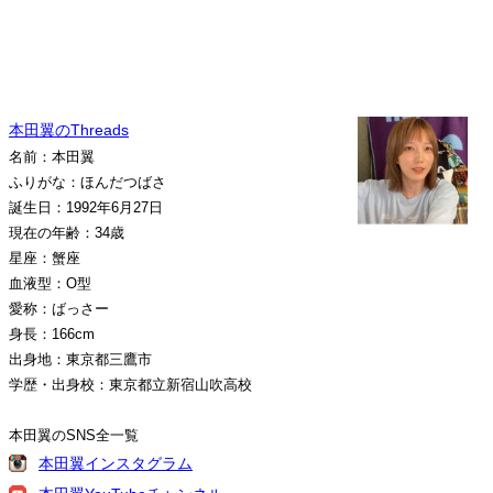
本田翼のThreads
名前：本田翼
ふりがな：ほんだつばさ
誕生日：1992年6月27日
現在の年齢：34歳
星座：蟹座
血液型：O型
愛称：ばっさー
身長：166cm
出身地：東京都三鷹市
学歴・出身校：東京都立新宿山吹高校
本田翼のSNS全一覧
本田翼インスタグラム