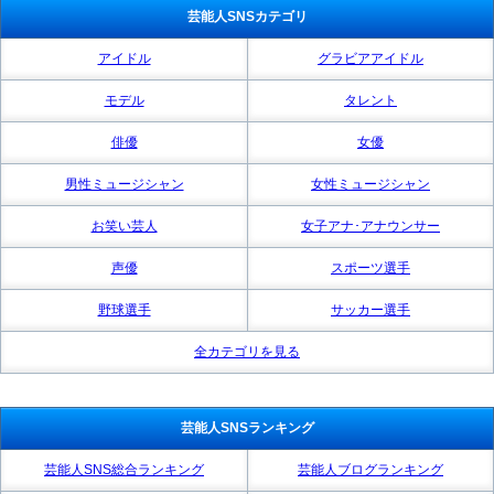
芸能人SNSカテゴリ
アイドル
グラビアアイドル
モデル
タレント
俳優
女優
男性ミュージシャン
女性ミュージシャン
お笑い芸人
女子アナ･アナウンサー
声優
スポーツ選手
野球選手
サッカー選手
全カテゴリを見る
芸能人SNSランキング
芸能人SNS総合ランキング
芸能人ブログランキング