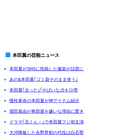
本田翼の芸能ニュース
本田翼がSNSに投稿した服装が話題に
あの&本田翼｢ゴミ袋そのまま使う｣
本田翼｢太った｣｢やばいな｣5キロ増
慢性鼻炎の本田翼が神アイテム紹介
堀田真由が角部屋を嫌いな理由に驚き
ドラマ｢北くん～｣で本田翼フジ初主演
大河降板した永野芽郁の代役は白石聖