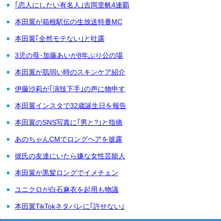
｢恋人にしたい有名人｣吉岡里帆4連覇
本田翼が箱根駅伝の生放送特番MC
本田翼｢全然モテない｣と吐露
3児の母･加藤あいが8年ぶり公の場
本田翼が肌弱い時のスキンケア紹介
伊藤沙莉が｢演技下手｣の声に物申す
本田翼インスタで32歳誕生日を報告
本田翼のSNS写真に｢男と?｣と指摘
あのちゃんCMでロングヘアを披露
彼氏の友達にいたら嫌な女性芸能人
本田翼が黒髪ロングでイメチェン
ユニクロが白石麻衣を起用も物議
本田翼TikTokネタバレに｢許せない｣