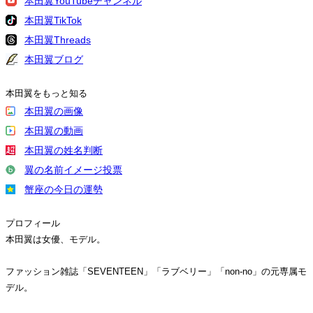
本田翼YouTubeチャンネル
本田翼TikTok
本田翼Threads
本田翼ブログ
本田翼をもっと知る
本田翼の画像
本田翼の動画
本田翼の姓名判断
翼の名前イメージ投票
蟹座の今日の運勢
プロフィール
本田翼は女優、モデル。
ファッション雑誌「SEVENTEEN」「ラブベリー」「non-no」の元専属モ
デル。