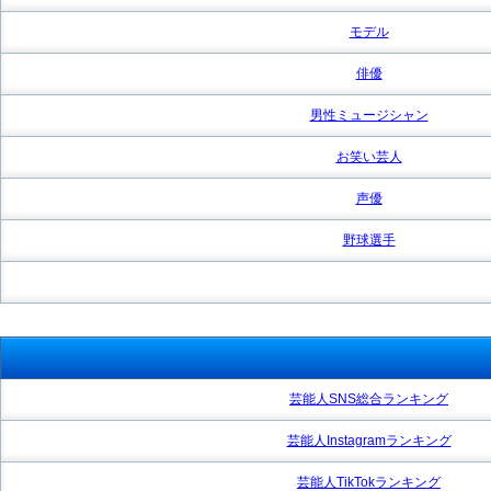
モデル
俳優
男性ミュージシャン
お笑い芸人
声優
野球選手
芸能人SNS総合ランキング
芸能人Instagramランキング
芸能人TikTokランキング