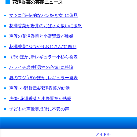
花澤香菜の芸能ニュース
マツコ｢狂信的なパン好き女｣に偏見
花澤香菜が岩井のおばさん扱いに激怒
声優の花澤香菜と小野賢章が離婚
花澤香菜"ぶつかりおじさん"に怒り
｢ぽかぽか｣新レギュラー小杉ら発表
ハライチ岩井｢男性の色気｣に持論
昼のフジ｢ぽかぽか｣レギュラー発表
声優･小野賢章&花澤香菜が結婚
声優･花澤香菜と小野賢章が熱愛
子どもの声優養成所に不安の声
アイドル