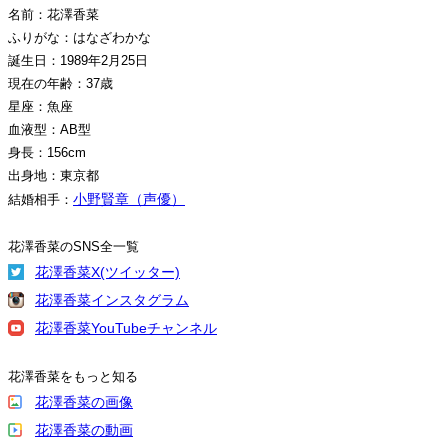
名前：花澤香菜
ふりがな：はなざわかな
誕生日：1989年2月25日
現在の年齢：37歳
星座：魚座
血液型：AB型
身長：156cm
出身地：東京都
小野賢章（声優）
結婚相手：
花澤香菜のSNS全一覧
花澤香菜X(ツイッター)
花澤香菜インスタグラム
花澤香菜YouTubeチャンネル
花澤香菜をもっと知る
花澤香菜の画像
花澤香菜の動画