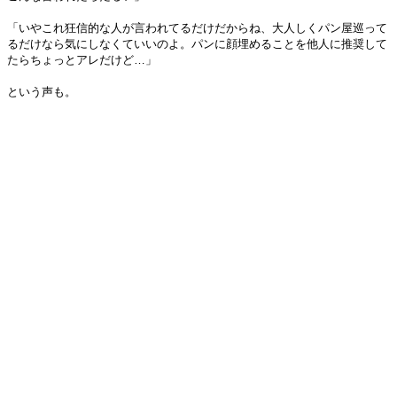
「いやこれ狂信的な人が言われてるだけだからね、大人しくパン屋巡って
るだけなら気にしなくていいのよ。パンに顔埋めることを他人に推奨して
たらちょっとアレだけど…」
という声も。