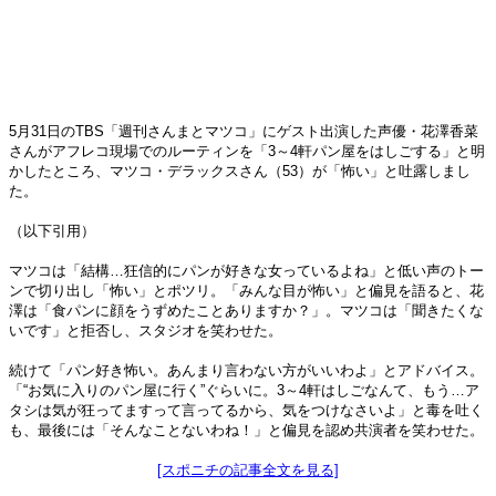
5月31日のTBS「週刊さんまとマツコ」にゲスト出演した声優・花澤香菜
さんがアフレコ現場でのルーティンを「3～4軒パン屋をはしごする」と明
かしたところ、マツコ・デラックスさん（53）が「怖い」と吐露しまし
た。
（以下引用）
マツコは「結構…狂信的にパンが好きな女っているよね」と低い声のトー
ンで切り出し「怖い」とポツリ。「みんな目が怖い」と偏見を語ると、花
澤は「食パンに顔をうずめたことありますか？」。マツコは「聞きたくな
いです」と拒否し、スタジオを笑わせた。
続けて「パン好き怖い。あんまり言わない方がいいわよ」とアドバイス。
「“お気に入りのパン屋に行く”ぐらいに。3～4軒はしごなんて、もう…ア
タシは気が狂ってますって言ってるから、気をつけなさいよ」と毒を吐く
も、最後には「そんなことないわね！」と偏見を認め共演者を笑わせた。
[スポニチの記事全文を見る]