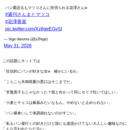
パン愛語るもマツコさんに拒否られる花澤さんw
#週刊さんまとマツコ
#花澤香菜
pic.twitter.com/Xz8geEGvSI
— hige daruma (@y2hige)
May 31, 2026
この話題にネットでは
「狂信的にパンが好きな女w 確かにいるわ」
「こらこら木南晴夏の悪口はそこまでだ」
「常盤貴子もじゃなかった？面と向かって同じセリフ吐いてほしい」
「小麦とチョコは麻薬みたいなもん。やめないと止められない」
「パン爆食いして体調崩れないのがすごい」
「私もパン屋行くの好きだけど誰にも迷惑かけてない大人しい趣味なのに
こんな言われたらだるい」