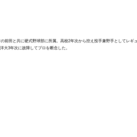
の前田と共に硬式野球部に所属。高校2年次から控え投手兼野手としてレギ
東洋大3年次に故障してプロを断念した。