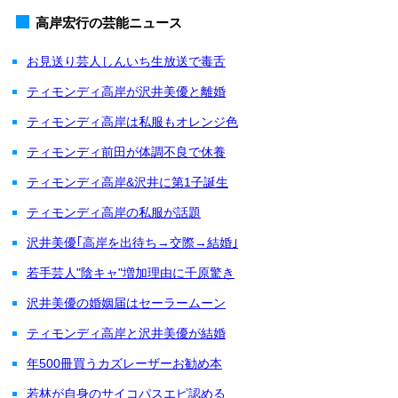
高岸宏行の芸能ニュース
お見送り芸人しんいち生放送で毒舌
ティモンディ高岸が沢井美優と離婚
ティモンディ高岸は私服もオレンジ色
ティモンディ前田が体調不良で休養
ティモンディ高岸&沢井に第1子誕生
ティモンディ高岸の私服が話題
沢井美優｢高岸を出待ち→交際→結婚｣
若手芸人"陰キャ"増加理由に千原驚き
沢井美優の婚姻届はセーラームーン
ティモンディ高岸と沢井美優が結婚
年500冊買うカズレーザーお勧め本
若林が自身のサイコパスエピ認める