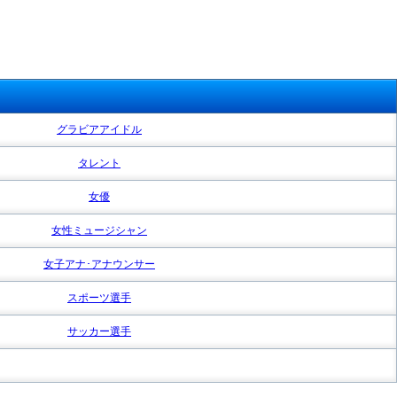
グラビアアイドル
タレント
女優
女性ミュージシャン
女子アナ･アナウンサー
スポーツ選手
サッカー選手