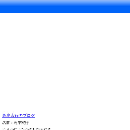
高岸宏行のブログ
名前：高岸宏行
ふりがな：たかぎしひろゆき