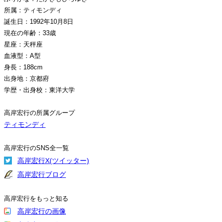
所属：ティモンディ
誕生日：1992年10月8日
現在の年齢：33歳
星座：天秤座
血液型：A型
身長：188cm
出身地：京都府
学歴・出身校：東洋大学
高岸宏行の所属グループ
ティモンディ
高岸宏行のSNS全一覧
高岸宏行X(ツイッター)
高岸宏行ブログ
高岸宏行をもっと知る
高岸宏行の画像