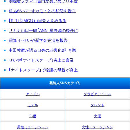
喫煙者ブラマヨ吉田が臭いめぐり本音
粗品がハマ･オカモトとの私怨を告白
｢R-1｣新MCは山里亮太＆めるる
サカナ山口一郎｢ANN｣星野源の後任に
霜降り･せいや奨学金完済を報告
中田敦彦が語る自身の老害化&引き際
せいや｢ナイトスクープ｣炎上に言及
｢ナイトスクープ｣で物議の母親が炎上
芸能人SNSカテゴリ
アイドル
グラビアアイドル
モデル
タレント
俳優
女優
男性ミュージシャン
女性ミュージシャン