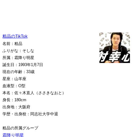
粗品のTikTok
名前：粗品
ふりがな：そしな
所属：霜降り明星
誕生日：1993年1月7日
現在の年齢：33歳
星座：山羊座
血液型：O型
本名：佐々木直人（ささきなおと）
身長：180cm
出身地：大阪府
学歴・出身校：同志社大学中退
粗品の所属グループ
霜降り明星