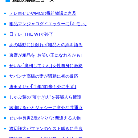
テレ東せいやMCの番組物議に言及
粗品マンジャロダイエッターに｢キモい｣
日テレ｢THE W｣が終了
あの騒動には触れず粗品との絆を語る
東野が粗品を｢お笑い王になれるかも｣
せいや｢廃刊してくれ｣女性自身に激怒
サバンナ高橋の妻が騒動に初の反応
唐田えりか｢半年間1歩も外に出ず｣
しゃぶ葉の"薄すぎ肉"を芸能人ら擁護
綾瀬はるかとジェシーに意外な共通点
せいや長男2歳がパパと間違える人物
渡辺翔太がファンのゲスト叩きに苦言