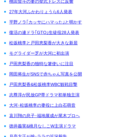
桃田賢斗の妻の挙式ドレスに反響
27年大河ふかわりょうら6人発表
平野ノラ｢カッサにハマった｣と明かす
復活の連ドラ｢GTO｣生徒役28人発表
松坂桃李と戸田恵梨香が大きな新居
モグライダー芝が大河に初出演
戸田恵梨香の独特な箸使いに注目
岡田将生がSNSで赤ちゃん写真を公開
戸田恵梨香&松坂桃李WBC観戦目撃
志尊淳が民放GP帯ドラマ初単独主演
大河･松坂桃李の妻役に上白石萌音
哀川翔の息子･福地展成が尾木プロへ
徳井義実&桃月なしこW主演ドラマ
月亭方正が娘･ララの近況報告