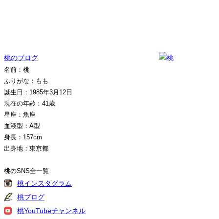
桃のブログ
名前：桃
ふりがな：もも
誕生日：1985年3月12日
現在の年齢：41歳
星座：魚座
血液型：A型
身長：157cm
出身地：東京都
桃のSNS全一覧
桃インスタグラム
桃ブログ
桃YouTubeチャンネル