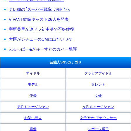
テレ朝の｢スーパー戦隊｣が終了へ
VIVANT続編キャスト26人を発表
宇垣美里が連ドラ初主演で不妊症役
大悟がシチューのCMに出たいワケ
ふるっぱー&きゅーすとのカバー酷評
芸能人SNSカテゴリ
アイドル
グラビアアイドル
モデル
タレント
俳優
女優
男性ミュージシャン
女性ミュージシャン
お笑い芸人
女子アナ･アナウンサー
声優
スポーツ選手