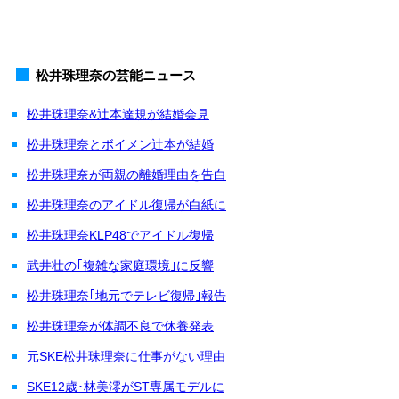
松井珠理奈の芸能ニュース
松井珠理奈&辻本達規が結婚会見
松井珠理奈とボイメン辻本が結婚
松井珠理奈が両親の離婚理由を告白
松井珠理奈のアイドル復帰が白紙に
松井珠理奈KLP48でアイドル復帰
武井壮の｢複雑な家庭環境｣に反響
松井珠理奈｢地元でテレビ復帰｣報告
松井珠理奈が体調不良で休養発表
元SKE松井珠理奈に仕事がない理由
SKE12歳･林美澪がST専属モデルに