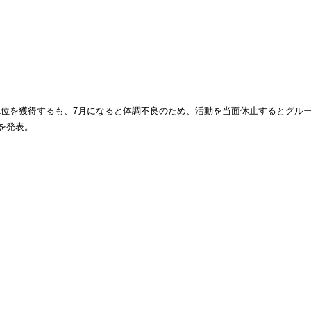
において1位を獲得するも、7月になると体調不良のため、活動を当面休止するとグ
業を発表。