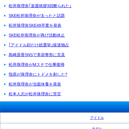
松井珠理奈｢楽屋挨拶3回断られた｣
SKE松井珠理奈が太ったと話題
松井珠理奈SKE48卒業を発表
SKE松井珠理奈が再び活動休止
｢アイドル顔だけ総選挙｣坂道独占
島崎遥香SNSで美容整形に言及
松井珠理奈がMステで仕事復帰
指原が珠理奈にトドメを刺した?
松井珠理奈が当面休養を発表
松本人志が松井珠理奈に苦言
アイドル
モデル