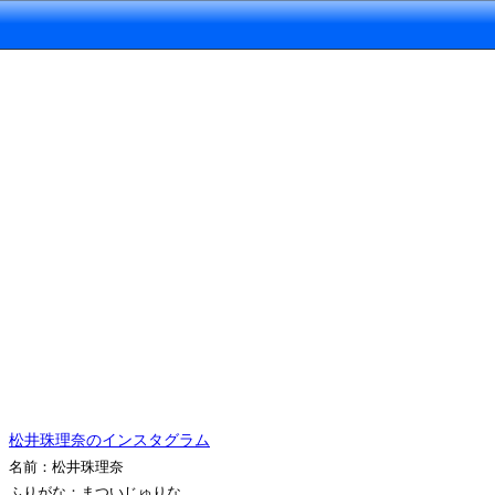
松井珠理奈のインスタグラム
名前：松井珠理奈
ふりがな：まついじゅりな