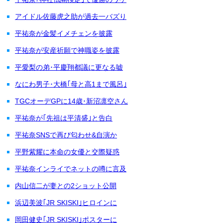
アイドル佐藤虎之助が過去一バズり
平祐奈が金髪イメチェンを披露
平祐奈が安産祈願で神職姿を披露
平愛梨の弟･平慶翔都議に更なる嘘
なにわ男子･大橋｢母と高1まで風呂｣
TGCオーデGPに14歳･新沼凛空さん
平祐奈が｢先祖は平清盛｣と告白
平祐奈SNSで再び匂わせ&自演か
平野紫耀に本命の女優と交際疑惑
平祐奈インライでネットの噂に言及
内山信二が妻との2ショット公開
浜辺美波｢JR SKISKI｣ヒロインに
岡田健史｢JR SKISKI｣ポスターに