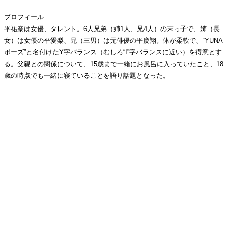
プロフィール
平祐奈は女優、タレント。6人兄弟（姉1人、兄4人）の末っ子で、姉（長
女）は女優の平愛梨、兄（三男）は元俳優の平慶翔。体が柔軟で、“YUNA
ポーズ”と名付けたY字バランス（むしろ“I”字バランスに近い）を得意とす
る。父親との関係について、15歳まで一緒にお風呂に入っていたこと、18
歳の時点でも一緒に寝ていることを語り話題となった。