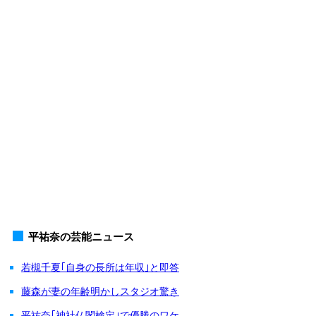
平祐奈の芸能ニュース
若槻千夏｢自身の長所は年収｣と即答
藤森が妻の年齢明かしスタジオ驚き
平祐奈｢神社仏閣検定｣で優勝のワケ