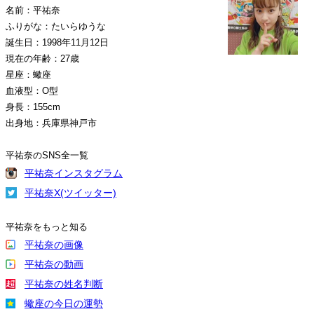
名前：平祐奈
ふりがな：たいらゆうな
誕生日：1998年11月12日
現在の年齢：27歳
星座：蠍座
血液型：O型
身長：155cm
出身地：兵庫県神戸市
平祐奈のSNS全一覧
平祐奈インスタグラム
平祐奈X(ツイッター)
平祐奈をもっと知る
平祐奈の画像
平祐奈の動画
平祐奈の姓名判断
蠍座の今日の運勢