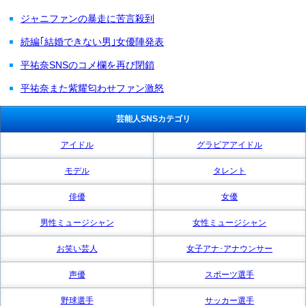
ジャニファンの暴走に苦言殺到
続編｢結婚できない男｣女優陣発表
平祐奈SNSのコメ欄を再び閉鎖
平祐奈また紫耀匂わせファン激怒
芸能人SNSカテゴリ
アイドル
グラビアアイドル
モデル
タレント
俳優
女優
男性ミュージシャン
女性ミュージシャン
お笑い芸人
女子アナ･アナウンサー
声優
スポーツ選手
野球選手
サッカー選手