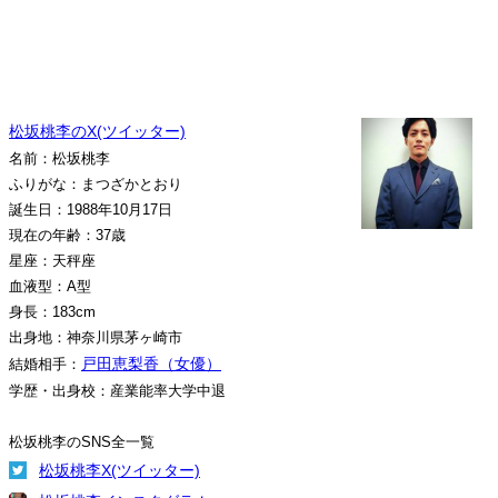
松坂桃李のX(ツイッター)
名前：松坂桃李
ふりがな：まつざかとおり
誕生日：1988年10月17日
現在の年齢：37歳
星座：天秤座
血液型：A型
身長：183cm
出身地：神奈川県茅ヶ崎市
戸田恵梨香（女優）
結婚相手：
学歴・出身校：産業能率大学中退
松坂桃李のSNS全一覧
松坂桃李X(ツイッター)