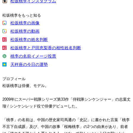
松坂桃李インスタグラム
松坂桃李をもっと知る
松坂桃李の画像
松坂桃李の動画
松坂桃李の姓名判断
松坂桃李と戸田恵梨香の相性姓名判断
桃李の名前イメージ投票
天秤座の今日の運勢
プロフィール
松坂桃李は俳優、モデル。
2009年にスーパー戦隊シリーズ第33作「侍戦隊シンケンジャー」の志葉丈
瑠 / シンケンレッド役で俳優デビューした。
「桃李」の名前は、中国の歴史家司馬遷の「史記」に書かれた言葉「桃李
不言下自成蹊」及び、中国の故事「桜梅桃李」の2つの由来があり、前者