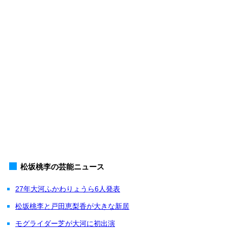
松坂桃李の芸能ニュース
27年大河ふかわりょうら6人発表
松坂桃李と戸田恵梨香が大きな新居
モグライダー芝が大河に初出演