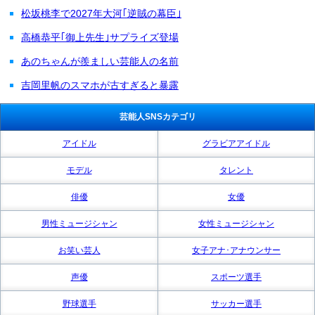
松坂桃李で2027年大河｢逆賊の幕臣｣
高橋恭平｢御上先生｣サプライズ登場
あのちゃんが羨ましい芸能人の名前
吉岡里帆のスマホが古すぎると暴露
芸能人SNSカテゴリ
アイドル
グラビアアイドル
モデル
タレント
俳優
女優
男性ミュージシャン
女性ミュージシャン
お笑い芸人
女子アナ･アナウンサー
声優
スポーツ選手
野球選手
サッカー選手