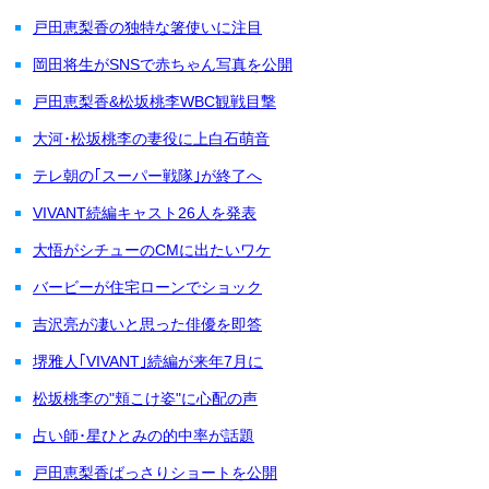
戸田恵梨香の独特な箸使いに注目
岡田将生がSNSで赤ちゃん写真を公開
戸田恵梨香&松坂桃李WBC観戦目撃
大河･松坂桃李の妻役に上白石萌音
テレ朝の｢スーパー戦隊｣が終了へ
VIVANT続編キャスト26人を発表
大悟がシチューのCMに出たいワケ
バービーが住宅ローンでショック
吉沢亮が凄いと思った俳優を即答
堺雅人｢VIVANT｣続編が来年7月に
松坂桃李の"頬こけ姿"に心配の声
占い師･星ひとみの的中率が話題
戸田恵梨香ばっさりショートを公開