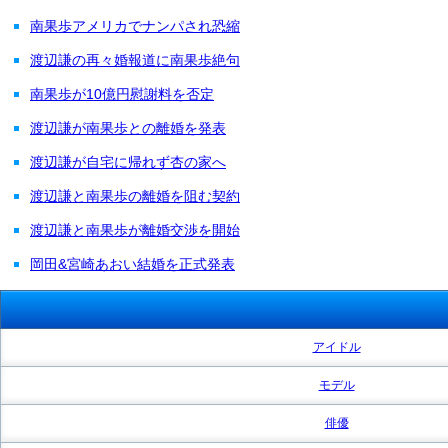
南果歩アメリカでナンパされ恐縮
渡辺謙の再々婚報道に南果歩絶句
南果歩が10億円慰謝料を否定
渡辺謙が南果歩との離婚を発表
渡辺謙が自宅に帰れず杏の家へ
渡辺謙と南果歩の離婚を阻む契約
渡辺謙と南果歩が離婚交渉を開始
岡田&宮崎あおい結婚を正式発表
アイドル
モデル
俳優