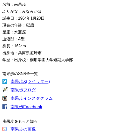
名前：南果歩
ふりがな：みなみかほ
誕生日：1964年1月20日
現在の年齢：62歳
星座：水瓶座
血液型：A型
身長：162cm
出身地：兵庫県尼崎市
学歴・出身校：桐朋学園大学短期大学部
南果歩のSNS全一覧
南果歩X(ツイッター)
南果歩ブログ
南果歩インスタグラム
南果歩Facebook
南果歩をもっと知る
南果歩の画像