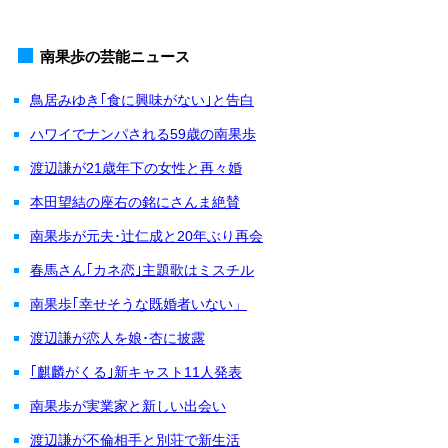
南果歩の芸能ニュース
鳥居みゆき｢食に興味がない｣と告白
ハワイでナンパされる59歳の南果歩
渡辺謙が21歳年下の女性と再々婚
本田望結の座右の銘にさんま絶賛
南果歩が元夫･辻仁成と20年ぶり再会
春馬さん｢カネ恋｣主題歌はミスチル
南果歩｢幸せそうな既婚者いない」
渡辺謙が恋人を娘･杏に披露
｢麒麟がくる｣新キャスト11人発表
南果歩が実業家と新しい出会い
渡辺謙が不倫相手と別荘で新生活