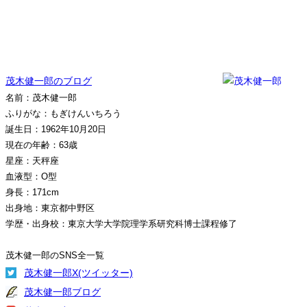
茂木健一郎のブログ
名前：茂木健一郎
ふりがな：もぎけんいちろう
誕生日：1962年10月20日
現在の年齢：63歳
星座：天秤座
血液型：O型
身長：171cm
出身地：東京都中野区
学歴・出身校：東京大学大学院理学系研究科博士課程修了
茂木健一郎のSNS全一覧
茂木健一郎X(ツイッター)
茂木健一郎ブログ