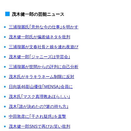
茂木健一郎の芸能ニュース
三浦瑠麗氏｢意外な今の仕事｣を明かす
茂木健一郎氏が偏差値ネタを批判
三浦瑠麗が文春社長と娘を連れ夜遊び
茂木健一郎｢ジャニーズは学芸会｣
三浦瑠麗が世間からの評判に自己分析
茂木氏がキラキラネーム制限に反対
日向坂46影山優佳｢MENSA｣会員に
茂木氏｢マスク真理教あほらしい｣
茂木｢誰が決めたの?箸の持ち方｣
中田敦彦に｢干され疑惑｣を直撃
茂木健一郎SNSで再びお笑い批判