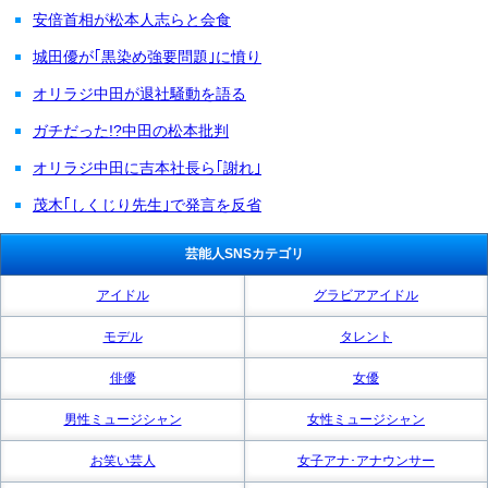
安倍首相が松本人志らと会食
城田優が｢黒染め強要問題｣に憤り
オリラジ中田が退社騒動を語る
ガチだった!?中田の松本批判
オリラジ中田に吉本社長ら｢謝れ｣
茂木｢しくじり先生｣で発言を反省
芸能人SNSカテゴリ
アイドル
グラビアアイドル
モデル
タレント
俳優
女優
男性ミュージシャン
女性ミュージシャン
お笑い芸人
女子アナ･アナウンサー