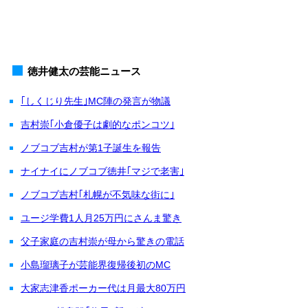
徳井健太の芸能ニュース
｢しくじり先生｣MC陣の発言が物議
吉村崇｢小倉優子は劇的なポンコツ｣
ノブコブ吉村が第1子誕生を報告
ナイナイにノブコブ徳井｢マジで老害｣
ノブコブ吉村｢札幌が不気味な街に｣
ユージ学費1人月25万円にさんま驚き
父子家庭の吉村崇が母から驚きの電話
小島瑠璃子が芸能界復帰後初のMC
大家志津香ポーカー代は月最大80万円