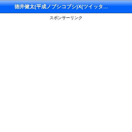
徳井健太(平成ノブシコブシ)X(ツイッター)
スポンサーリンク