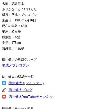
名前：徳井健太
ふりがな：とくいけんた
所属：平成ノブシコブシ
誕生日：1980年9月16日
現在の年齢：45歳
星座：乙女座
血液型：A型
身長：175cm
出身地：千葉県
徳井健太の所属グループ
平成ノブシコブシ
徳井健太のSNS全一覧
徳井健太X(ツイッター)
徳井健太ブログ
徳井健太YouTubeチャンネル
徳井健太をもっと知る