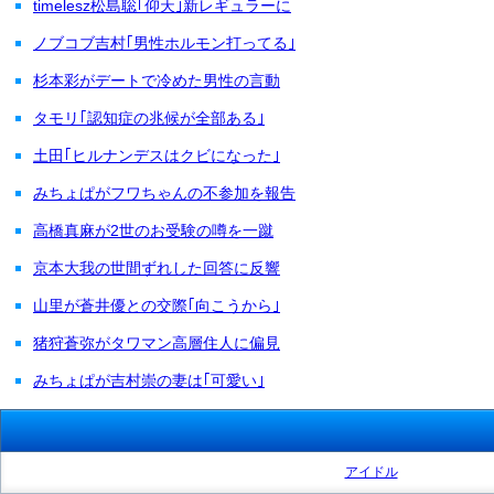
timelesz松島聡｢仰天｣新レギュラーに
ノブコブ吉村｢男性ホルモン打ってる｣
杉本彩がデートで冷めた男性の言動
タモリ｢認知症の兆候が全部ある｣
土田｢ヒルナンデスはクビになった｣
みちょぱがフワちゃんの不参加を報告
高橋真麻が2世のお受験の噂を一蹴
京本大我の世間ずれした回答に反響
山里が蒼井優との交際｢向こうから｣
猪狩蒼弥がタワマン高層住人に偏見
みちょぱが吉村崇の妻は｢可愛い｣
アイドル