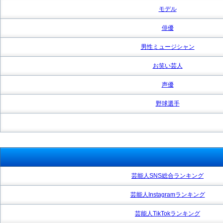
モデル
俳優
男性ミュージシャン
お笑い芸人
声優
野球選手
芸能人SNS総合ランキング
芸能人Instagramランキング
芸能人TikTokランキング