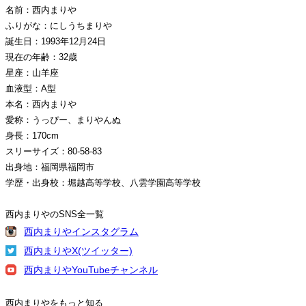
名前：西内まりや
ふりがな：にしうちまりや
誕生日：1993年12月24日
現在の年齢：32歳
星座：山羊座
血液型：A型
本名：西内まりや
愛称：うっぴー、まりやんぬ
身長：170cm
スリーサイズ：80-58-83
出身地：福岡県福岡市
学歴・出身校：堀越高等学校、八雲学園高等学校
西内まりやのSNS全一覧
西内まりやインスタグラム
西内まりやX(ツイッター)
西内まりやYouTubeチャンネル
西内まりやをもっと知る