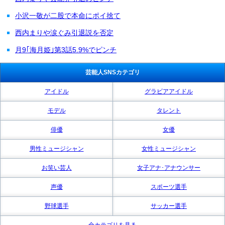
小沢一敬が二股で本命にポイ捨て
西内まりや涙ぐみ引退説を否定
月9｢海月姫｣第3話5.9%でピンチ
芸能人SNSカテゴリ
アイドル
グラビアアイドル
モデル
タレント
俳優
女優
男性ミュージシャン
女性ミュージシャン
お笑い芸人
女子アナ･アナウンサー
声優
スポーツ選手
野球選手
サッカー選手
全カテゴリを見る