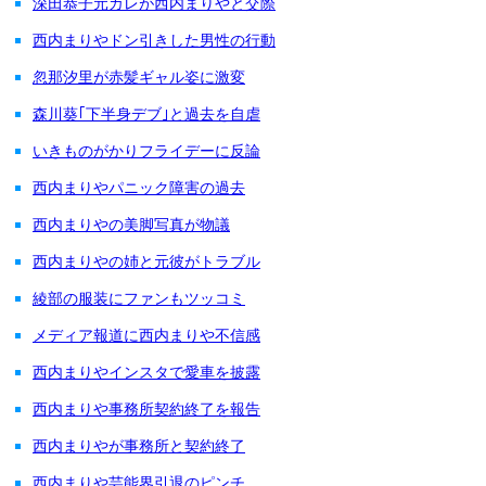
深田恭子元カレが西内まりやと交際
西内まりやドン引きした男性の行動
忽那汐里が赤髪ギャル姿に激変
森川葵｢下半身デブ｣と過去を自虐
いきものがかりフライデーに反論
西内まりやパニック障害の過去
西内まりやの美脚写真が物議
西内まりやの姉と元彼がトラブル
綾部の服装にファンもツッコミ
メディア報道に西内まりや不信感
西内まりやインスタで愛車を披露
西内まりや事務所契約終了を報告
西内まりやが事務所と契約終了
西内まりや芸能界引退のピンチ