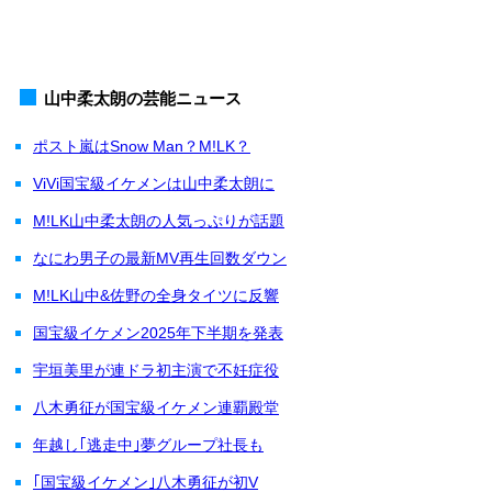
山中柔太朗の芸能ニュース
ポスト嵐はSnow Man？M!LK？
ViVi国宝級イケメンは山中柔太朗に
M!LK山中柔太朗の人気っぷりが話題
なにわ男子の最新MV再生回数ダウン
M!LK山中&佐野の全身タイツに反響
国宝級イケメン2025年下半期を発表
宇垣美里が連ドラ初主演で不妊症役
八木勇征が国宝級イケメン連覇殿堂
年越し｢逃走中｣夢グループ社長も
｢国宝級イケメン｣八木勇征が初V