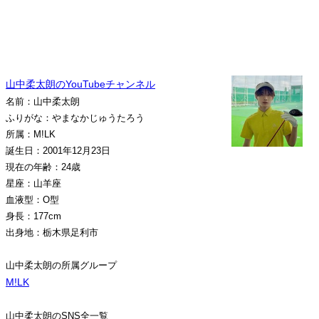
山中柔太朗のYouTubeチャンネル
名前：山中柔太朗
ふりがな：やまなかじゅうたろう
所属：M!LK
誕生日：2001年12月23日
現在の年齢：24歳
星座：山羊座
血液型：O型
身長：177cm
出身地：栃木県足利市
山中柔太朗の所属グループ
M!LK
山中柔太朗のSNS全一覧