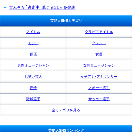
大みそか｢逃走中｣逃走者31人を発表
芸能人SNSカテゴリ
アイドル
グラビアアイドル
モデル
タレント
俳優
女優
男性ミュージシャン
女性ミュージシャン
お笑い芸人
女子アナ･アナウンサー
声優
スポーツ選手
野球選手
サッカー選手
全カテゴリを見る
芸能人SNSランキング