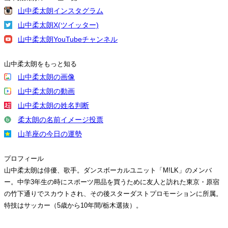
山中柔太朗インスタグラム
山中柔太朗X(ツイッター)
山中柔太朗YouTubeチャンネル
山中柔太朗をもっと知る
山中柔太朗の画像
山中柔太朗の動画
山中柔太朗の姓名判断
柔太朗の名前イメージ投票
山羊座の今日の運勢
プロフィール
山中柔太朗は俳優、歌手。ダンスボーカルユニット「M!LK」のメンバ
ー。中学3年生の時にスポーツ用品を買うために友人と訪れた東京・原宿
の竹下通りでスカウトされ、その後スターダストプロモーションに所属。
特技はサッカー（5歳から10年間/栃木選抜）。