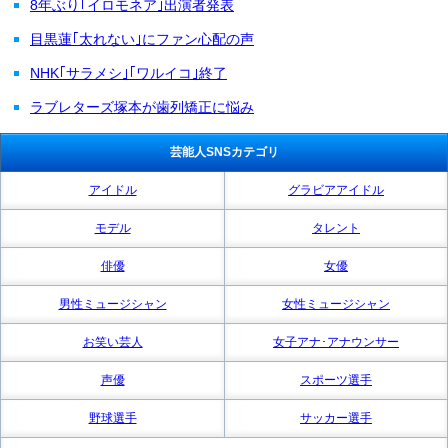
8年ぶり｢イロモネア｣出演者発表
目黒蓮｢太れない｣にファン心配の声
NHK｢サラメシ｣｢ワルイコ｣終了
ラブレターズ塚本が歯列矯正に悩み
芸能人SNSカテゴリ
アイドル
グラビアアイドル
モデル
タレント
俳優
女優
男性ミュージシャン
女性ミュージシャン
お笑い芸人
女子アナ･アナウンサー
声優
スポーツ選手
野球選手
サッカー選手