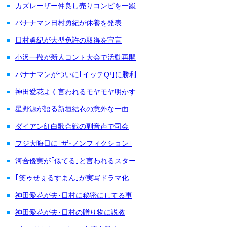
カズレーザー仲良し売りコンビを一蹴
バナナマン日村勇紀が休養を発表
日村勇紀が大型免許の取得を宣言
小沢一敬が新人コント大会で活動再開
バナナマンがついに｢イッテQ!｣に勝利
神田愛花よく言われるモヤモヤ明かす
星野源が語る新垣結衣の意外な一面
ダイアン紅白歌合戦の副音声で司会
フジ大晦日に｢ザ･ノンフィクション｣
河合優実が｢似てる｣と言われるスター
｢笑ゥせぇるすまん｣が実写ドラマ化
神田愛花が夫･日村に秘密にしてる事
神田愛花が夫･日村の贈り物に説教