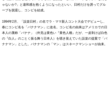
ゃないか?」と違和感を抱くようになったといい、日村だけを誘ってグル
ープを脱退し、コンビを結成。
1994年2月、「設楽日村」の名でラ・ママ新人コント大会でデビューし、
春にコンビ名を「バナナマン」に改名。コンビ名の由来はアメリカでの日
本人の蔑称「バナナ」（外見は黄色い『黄色人種』だが、一皮剥けば白色
の『白人』のごとく振る舞う日本人）を聴き覚えていた設楽の提案で「バ
ナナマン」とした。バナナマンの「マン」はスネークマンショーが由来。