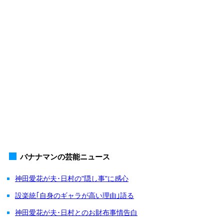
バナナマンの芸能ニュース
神田愛花が夫･日村の"隠し事"に感心
設楽統｢自身のギャラが高い理由｣語る
神田愛花が夫･日村とのお財布事情告白