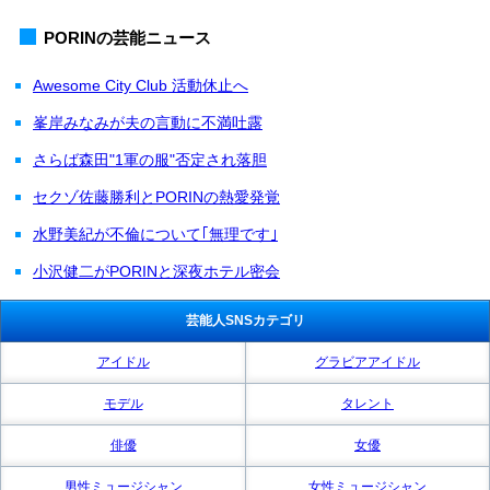
PORINの芸能ニュース
Awesome City Club 活動休止へ
峯岸みなみが夫の言動に不満吐露
さらば森田"1軍の服"否定され落胆
セクゾ佐藤勝利とPORINの熱愛発覚
水野美紀が不倫について｢無理です｣
小沢健二がPORINと深夜ホテル密会
芸能人SNSカテゴリ
アイドル
グラビアアイドル
モデル
タレント
俳優
女優
男性ミュージシャン
女性ミュージシャン