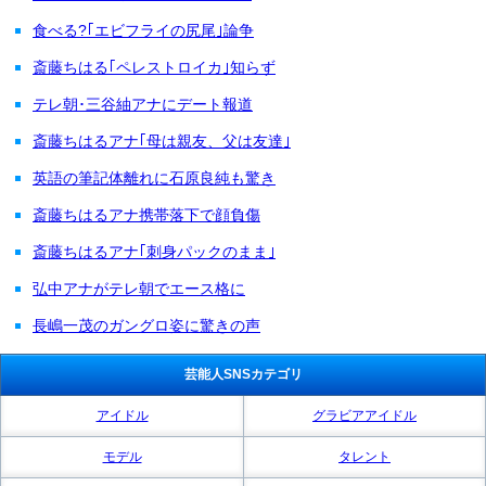
食べる?｢エビフライの尻尾｣論争
斎藤ちはる｢ペレストロイカ｣知らず
テレ朝･三谷紬アナにデート報道
斎藤ちはるアナ｢母は親友、父は友達｣
英語の筆記体離れに石原良純も驚き
斎藤ちはるアナ携帯落下で顔負傷
斎藤ちはるアナ｢刺身パックのまま｣
弘中アナがテレ朝でエース格に
長嶋一茂のガングロ姿に驚きの声
芸能人SNSカテゴリ
アイドル
グラビアアイドル
モデル
タレント