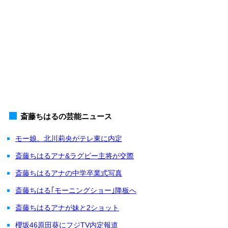
斎藤ちはるの芸能ニュース
モー娘。北川莉央がテレ東に内定
斎藤ちはるアナ&ラグビー主将が交際
斎藤ちはるアナの中学卒業式写真
斎藤ちはる｢モーニングショー｣降板へ
斎藤ちはるアナが妹と2ショット
櫻坂46原田葵にフジTV内定報道