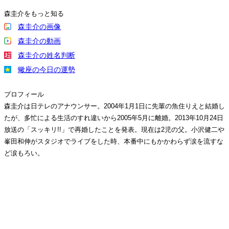
森圭介をもっと知る
森圭介の画像
森圭介の動画
森圭介の姓名判断
蠍座の今日の運勢
プロフィール
森圭介は日テレのアナウンサー。2004年1月1日に先輩の魚住りえと結婚し
たが、多忙による生活のすれ違いから2005年5月に離婚。2013年10月24日
放送の「スッキリ!!」で再婚したことを発表。現在は2児の父。小沢健二や
峯田和伸がスタジオでライブをした時、本番中にもかかわらず涙を流すな
ど涙もろい。