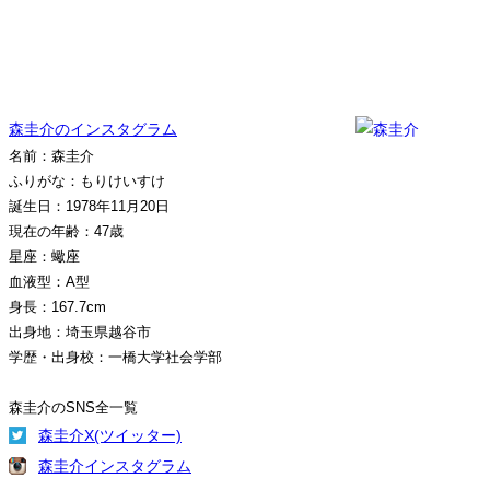
森圭介のインスタグラム
名前：森圭介
ふりがな：もりけいすけ
誕生日：1978年11月20日
現在の年齢：47歳
星座：蠍座
血液型：A型
身長：167.7cm
出身地：埼玉県越谷市
学歴・出身校：一橋大学社会学部
森圭介のSNS全一覧
森圭介X(ツイッター)
森圭介インスタグラム