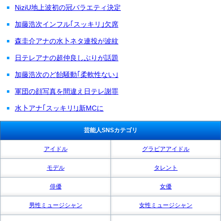
NiziU地上波初の冠バラエティ決定
加藤浩次インフル｢スッキリ｣欠席
森圭介アナの水卜ネタ連投が波紋
日テレアナの超仲良しぶりが話題
加藤浩次のど飴騒動｢柔軟性ない｣
軍団の顔写真を間違え日テレ謝罪
水卜アナ｢スッキリ!｣新MCに
芸能人SNSカテゴリ
アイドル
グラビアアイドル
モデル
タレント
俳優
女優
男性ミュージシャン
女性ミュージシャン