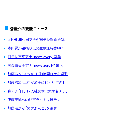
森圭介の芸能ニュース
元NHK和久田アナが日テレ報道MCに
本田翼が箱根駅伝の生放送特番MC
日テレ市來アナ｢news every｣卒業
有働由美子アナ｢news zero｣卒業へ
加藤浩次｢スッキリ｣動物園ロケを謝罪
加藤浩次｢上司が若手にビビりすぎ｣
森アナ｢日テレ入社試験は大学名ナシ｣
伊藤美誠への妨害ライトは日テレ
加藤浩次が｢発酵あんこ｣を絶賛