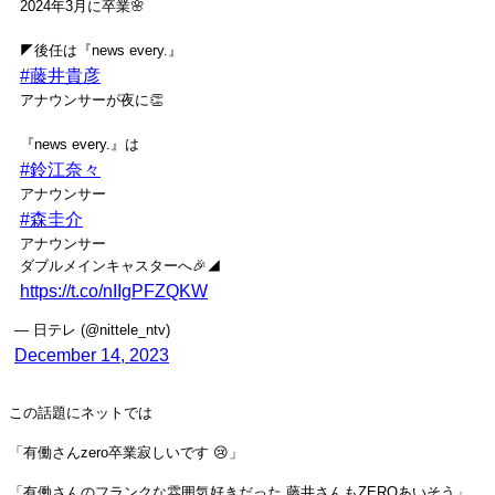
2024年3月に卒業🌸
◤後任は『news every.』
#藤井貴彦
アナウンサーが夜に👏
『news every.』は
#鈴江奈々
アナウンサー
#森圭介
アナウンサー
ダブルメインキャスターへ🎉◢
https://t.co/nIIgPFZQKW
— 日テレ (@nittele_ntv)
December 14, 2023
この話題にネットでは
「有働さんzero卒業寂しいです 😢」
「有働さんのフランクな雰囲気好きだった 藤井さんもZEROあいそう」