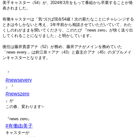
美子キャスター（54）が、2024年3月をもって番組から卒業することが発
表されました。
有働キャスターは「気づけば現在54歳！次の新たなことにチャレンジする
ときは今しかないと考え、1年半前から相談させていただいていて、わた
くしのわがままを聞いてくださり、このたび 『news zero』が快く送り出
してくれることになりました」と明かしています。
後任は藤井貴彦アナ（52）が務め、藤井アナがメインを務めていた
「news every.」は鈴江奈々アナ（43）と森圭介アナ（45）のダブルメイ
ンキャスターとなります。
『
#newsevery
』『
#newszero
』が
この春、変わります✨
『news zero』
#有働由美子
キャスターが