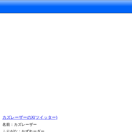
カズレーザーのX(ツイッター)
名前：カズレーザー
ふりがな：かずれーざー