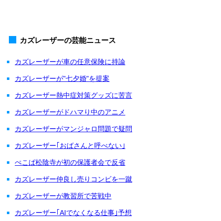
カズレーザーの芸能ニュース
カズレーザーが車の任意保険に持論
カズレーザーが"七夕婚"を提案
カズレーザー熱中症対策グッズに苦言
カズレーザーがドハマり中のアニメ
カズレーザーがマンジャロ問題で疑問
カズレーザー｢おばさんと呼べない｣
ぺこぱ松陰寺が初の保護者会で反省
カズレーザー仲良し売りコンビを一蹴
カズレーザーが教習所で苦戦中
カズレーザー｢AIでなくなる仕事｣予想