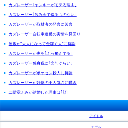
カズレーザー｢ヤンキーがモテる理由｣
カズレーザー｢飲み会で得るものない｣
カズレーザーが取材者の発言に苦言
カズレーザー自転車違反の実情を見回り
屋敷が"大人になって金稼ぐ人"に持論
カズレーザーが妻を｢ぶっ飛んでる｣
カズレーザー独身税に｢文句ぐらい｣
カズレーザーがポケセン殺人に持論
カズレーザーが好物の不人気さに嘆き
二階堂ふみが結婚した理由は｢顔｣
アイドル
モデル